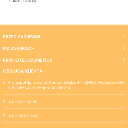
naszej stronie!
PRZED ZAKUPAMI
PO ZAKUPACH
PROHOTELCOSMETICS
OBSŁUGA KLIENTA
Profexpol Sp. z o.o. ul. Domaniewska 44, 02-672 Warszawa NIP:
PL5213555492 | Regon: 142238763
+48 692 250 768
+48 735 971 740