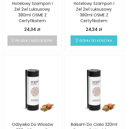
Hotelowy Szampon I
Hotelowy Szampon I
Żel 2w1 Luksusowy
Żel 2w1 Luksusowy
380ml OSME Z
380ml OSME Z
Certyfikatem
Certyfikatem
ECOCERT
ECOCERT
24,34 zł
24,34 zł
PRODUKT NIEDOSTĘPNY
DODAJ DO KOSZYKA
Odżywka Do Włosów
Balsam Do Ciała 320ml