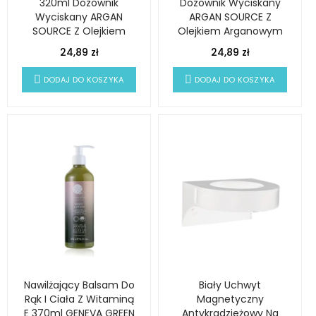
320ml Dozownik
Dozownik Wyciskany
Wyciskany ARGAN
ARGAN SOURCE Z
SOURCE Z Olejkiem
Olejkiem Arganowym
Arganowym
24,89 zł
24,89 zł
DODAJ DO KOSZYKA
DODAJ DO KOSZYKA
Nawilżający Balsam Do
Biały Uchwyt
Rąk I Ciała Z Witaminą
Magnetyczny
E 370ml GENEVA GREEN
Antykradzieżowy Na