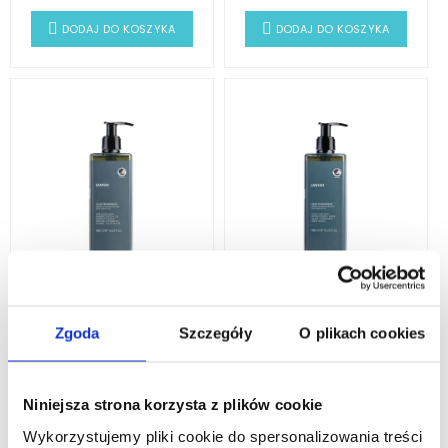
DODAJ DO KOSZYKA
DODAJ DO KOSZYKA
Żel Hotelowy Do
Mydło Hotelowe W
Zgoda
Szczegóły
O plikach cookies
Włosów I Ciała 2w1
Płynie 480ml ANYAH
480ml ANYAH "Nordic
"Nordic Swan
Swan ECOLABEL"
ECOLABEL"
Niniejsza strona korzysta z plików cookie
26,19 zł
26,19 zł
Wykorzystujemy pliki cookie do spersonalizowania treści