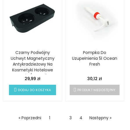
Czarny Podwójny
Pompka Do
Uchwyt Magnetyczny
Uzupełnienia 5l Ocean
Antykradzieżowy Na
Fresh
Kosmetyki Hotelowe
Omnia / Botanika
29,99 zł
30,12 zł
DODAJ DO KOSZYKA
PRODUKT NIEDOSTĘPNY
« Poprzedni
1
2
3
4
Następny »