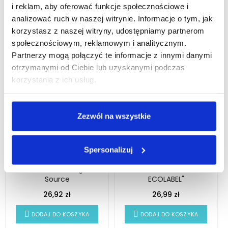
DODAJ DO KOSZYKA
DODAJ DO KOSZYKA
i reklam, aby oferować funkcje społecznościowe i
analizować ruch w naszej witrynie. Informacje o tym, jak
korzystasz z naszej witryny, udostępniamy partnerom
społecznościowym, reklamowym i analitycznym.
Partnerzy mogą połączyć te informacje z innymi danymi
otrzymanymi od Ciebie lub uzyskanymi podczas
korzystania z ich usług.
Zezwól na wszystkie
Biały Uchwyt Na
Hotelowy Żel Pod
Spersonalizuj
Kosmetyki Hotelowe W
Prysznic 480ml ANYAH
Dozownikach Argan
"Nordic Swan
Source
ECOLABEL"
26,92 zł
26,99 zł
DODAJ DO KOSZYKA
DODAJ DO KOSZYKA