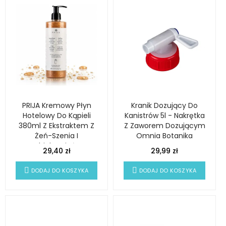
PRIJA Kremowy Płyn
Kranik Dozujący Do
Hotelowy Do Kąpieli
Kanistrów 5l - Nakrętka
380ml Z Ekstraktem Z
Z Zaworem Dozującym
Żeń-Szenia I
Omnia Botanika
Drobinkami Złota
29,40 zł
29,99 zł
DODAJ DO KOSZYKA
DODAJ DO KOSZYKA