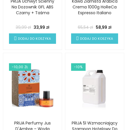
PRIJA Uchwyt Ścienny
Kawa Ziarnista Arabica
Na Dozownik GFL ABS
Crema 1000g HoReCa
Czarny + Taśma
Espresso Italiano
39,99 zł
33,99 zł
65,54 zł
58,99 zł
DODAJ DO KOSZYKA
DODAJ DO KOSZYKA
-10,00 ZŁ
-10%
PRIJA Perfumy Jus
PRIJA 5l Wzmacniający
D'Ambre – Woda
Szampon Hotelowy Do