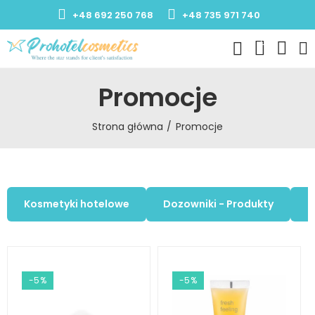
+48 692 250 768
+48 735 971 740
0
Promocje
Strona główna
Promocje
Kosmetyki hotelowe
Dozowniki - Produkty
K
-5%
-5%