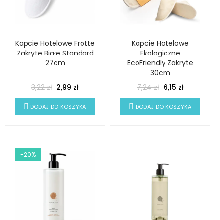
Kapcie Hotelowe Frotte
Kapcie Hotelowe
Zakryte Białe Standard
Ekologiczne
27cm
EcoFriendly Zakryte
30cm
3,22 zł
2,99 zł
7,24 zł
6,15 zł
DODAJ DO KOSZYKA
DODAJ DO KOSZYKA
-20%