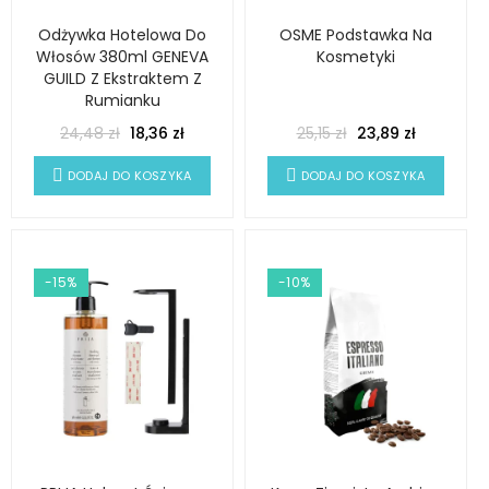
Odżywka Hotelowa Do
OSME Podstawka Na
Włosów 380ml GENEVA
Kosmetyki
GUILD Z Ekstraktem Z
Rumianku
24,48 zł
18,36 zł
25,15 zł
23,89 zł
DODAJ DO KOSZYKA
DODAJ DO KOSZYKA
-15%
-10%