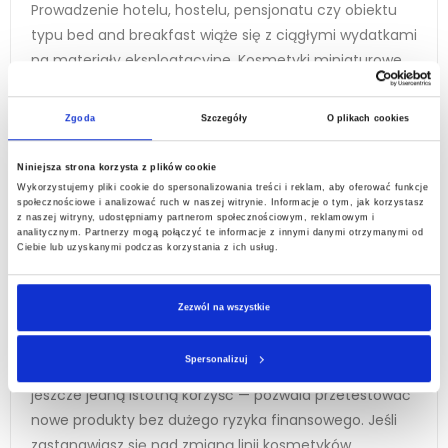
Prowadzenie hotelu, hostelu, pensjonatu czy obiektu
typu bed and breakfast wiąże się z ciągłymi wydatkami
na materiały eksploatacyjne. Kosmetyki miniaturowe,
czyli szampony, żele pod prysznic, balsamy do ciała i
mydła w niewielkich opakowaniach, to artykuły, które
Zgoda
Szczegóły
O plikach cookies
zużywają się każdego dnia i muszą być systematycznie
uzupełniane. To samo dotyczy kapci hotelowych,
Niniejsza strona korzysta z plików cookie
czepków kąpielowych, zestawów do golenia,
Wykorzystujemy pliki cookie do spersonalizowania treści i reklam, aby oferować funkcje
społecznościowe i analizować ruch w naszej witrynie. Informacje o tym, jak korzystasz
kompletów higienicznych czy akcesoriów takich jak
z naszej witryny, udostępniamy partnerom społecznościowym, reklamowym i
tacki na kosmetyki, dozowniki do mydła lub wieszaki
analitycznym. Partnerzy mogą połączyć te informacje z innymi danymi otrzymanymi od
Ciebie lub uzyskanymi podczas korzystania z ich usług.
odzieżowe. Nawet pozornie niewielka obniżka ceny
jednostkowej, pomnożona przez setki lub tysiące sztuk
zamawianych w ciągu roku, przekłada się na
Zezwól na wszystkie
odczuwalną różnicę w budżecie operacyjnym obiektu.
Spersonalizuj
Korzystanie z promocji na
hotelowe kosmetyki
daje
jeszcze jedną istotną korzyść — pozwala przetestować
nowe produkty bez dużego ryzyka finansowego. Jeśli
zastanawiasz się nad zmianą linii kosmetyków