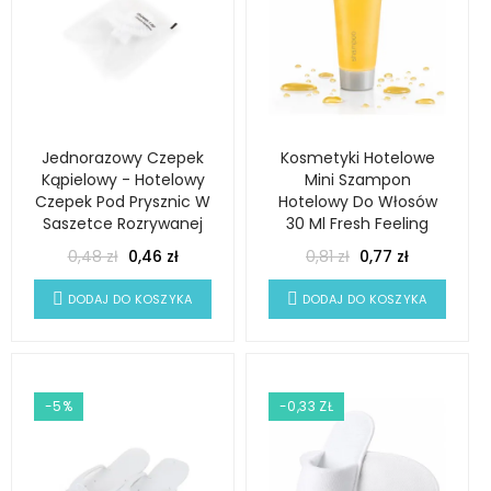
Jednorazowy Czepek
Kosmetyki Hotelowe
Kąpielowy - Hotelowy
Mini Szampon
Czepek Pod Prysznic W
Hotelowy Do Włosów
Saszetce Rozrywanej
30 Ml Fresh Feeling
0,48 zł
0,46 zł
0,81 zł
0,77 zł
DODAJ DO KOSZYKA
DODAJ DO KOSZYKA
-5%
-0,33 ZŁ