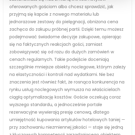
oferowanych gościom albo chcesz sprawdzić, jak
przyjmą się kapcie z nowego materiału lub
jednorazowe zestawy do pielęgnacji, obniżona cena
zachęca do zakupu próbnej partii. Dzięki temu możesz
podejmować świadome decyzje zakupowe, opierając
się na faktycznych reakcjach gości, zamiast
zobowiązywać się od razu do dużych zamówień w
cenach regularnych. Takie podejście doceniają
szczególnie mniejsze obiekty noclegowe, którym zależy
na elastyczności i kontroli nad wydatkami. Nie bez
znaczenia jest również fakt, że rosnąca konkurencja na
rynku usług noclegowych wymusza na właścicielach
ciągłą optymalizację kosztów. Goście oczekują coraz
wyższego standardu, a jednocześnie portale
rezerwacyjne wywierają presję cenową, dlatego
umiejętność kupowania artykułów hotelowych taniej —
przy zachowaniu niezmiennej jakości — staje się jedną
z kluczowych kompetencji zarządzającego obiektem.