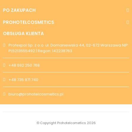
PO ZAKUPACH
PROHOTELCOSMETICS
OBSŁUGA KLIENTA
Profexpol Sp. z o.o. ul. Domaniewska 44, 02-672 Warszawa NIP:
PL5213555492 | Regon: 142238763
+48 692 250 768
+48 735 971 740
biuro@prohotelcosmetics.pl
© Copyright Prohotelcometics 2026