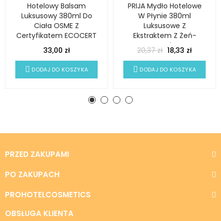
Hotelowy Balsam
PRIJA Mydło Hotelowe
Luksusowy 380ml Do
W Płynie 380ml
Ciała OSME Z
Luksusowe Z
Certyfikatem ECOCERT
Ekstraktem Z Żeń-
Szenia
33,00 zł
20,37 zł
18,33 zł
DODAJ DO KOSZYKA
DODAJ DO KOSZYKA
PRZED ZAKUPAMI
PO ZAKUPACH
PROHOTELCOSMETICS
OBSŁUGA KLIENTA