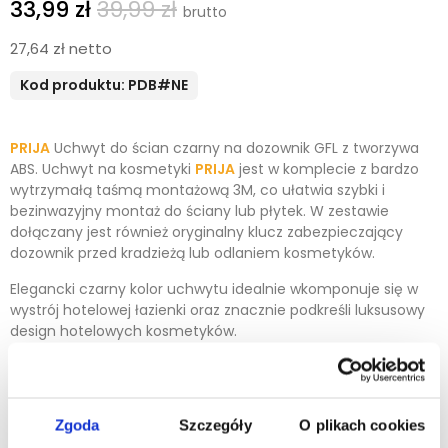
33,99 zł
39,99 zł
27,64 zł netto
Kod produktu: PDB#NE
PRIJA
Uchwyt do ścian czarny na dozownik GFL z tworzywa
ABS. Uchwyt na kosmetyki
PRIJA
jest w komplecie z bardzo
wytrzymałą taśmą montażową 3M, co ułatwia szybki i
bezinwazyjny montaż do ściany lub płytek.
W zestawie
dołączany jest również oryginalny klucz zabezpieczający
dozownik przed kradzieżą lub odlaniem kosmetyków.
Elegancki czarny kolor uchwytu idealnie wkomponuje się w
wystrój hotelowej łazienki oraz znacznie podkreśli luksusowy
design hotelowych kosmetyków.
Uchwyt jest dedykowany dla linii kosmetyków GFL:
GENEVA
GUILD
,
OSME
,
ANYAH
,
i
PRIJA
.
UWAGA! Przy nawiązaniu stałej współpracy oferujemy
Zgoda
Szczegóły
O plikach cookies
uchwyty w gratisie!
Zapraszamy do kontaktu po więcej