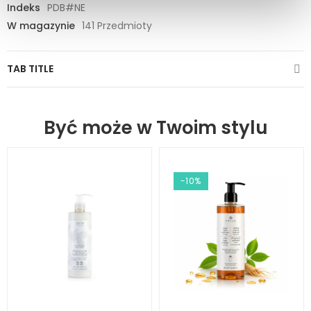
Indeks
PDB#NE
W magazynie
141 Przedmioty
TAB TITLE
Być może w Twoim stylu
-10%