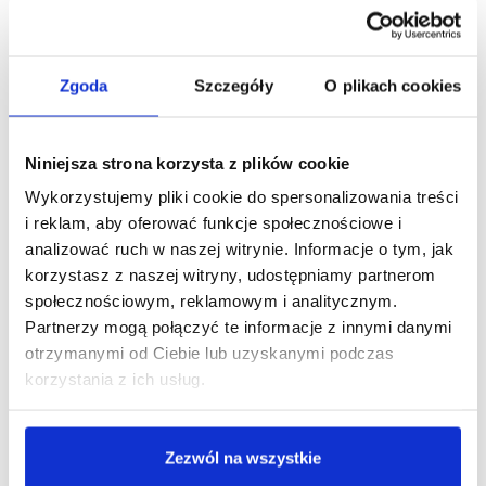
Kosmetyk B NATURAL Z
Mini Odżywka Hotelowa
Certyfikatem EU
Do Włosów 30ml Fresh
ECOLABEL
Feeling
0,80 zł
0,81 zł
Zgoda
Szczegóły
O plikach cookies
PRODUKT NIEDOSTĘPNY
DODAJ DO KOSZYKA
Niniejsza strona korzysta z plików cookie
Wykorzystujemy pliki cookie do spersonalizowania treści
i reklam, aby oferować funkcje społecznościowe i
analizować ruch w naszej witrynie. Informacje o tym, jak
korzystasz z naszej witryny, udostępniamy partnerom
społecznościowym, reklamowym i analitycznym.
Partnerzy mogą połączyć te informacje z innymi danymi
otrzymanymi od Ciebie lub uzyskanymi podczas
korzystania z ich usług.
Kosmetyki Hotelowe
Kosmetyki Hotelowe
Zezwól na wszystkie
Mini Balsam Hotelowy
Mini Żel Pod Prysznic
Do Ciała 30ml Fresh
30ml Fresh Feeling