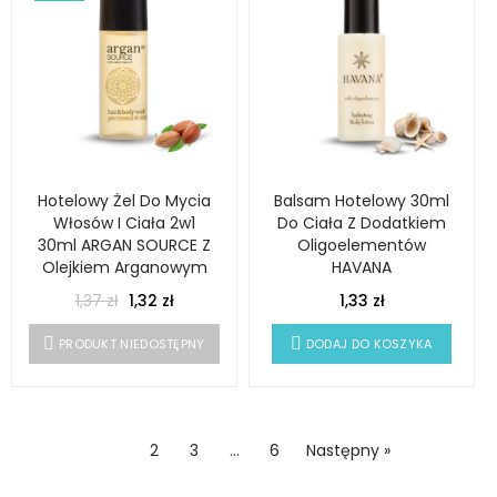
Hotelowy Żel Do Mycia
Balsam Hotelowy 30ml
Włosów I Ciała 2w1
Do Ciała Z Dodatkiem
30ml ARGAN SOURCE Z
Oligoelementów
Olejkiem Arganowym
HAVANA
1,37 zł
1,32 zł
1,33 zł
PRODUKT NIEDOSTĘPNY
DODAJ DO KOSZYKA
1
2
3
…
6
Następny »