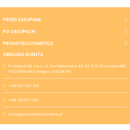
PRZED ZAKUPAMI
PO ZAKUPACH
PROHOTELCOSMETICS
OBSŁUGA KLIENTA
Profexpol Sp. z o.o. ul. Domaniewska 44, 02-672 Warszawa NIP:
PL5213555492 | Regon: 142238763
+48 692 250 768
+48 735 971 740
biuro@prohotelcosmetics.pl