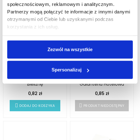
społecznościowym, reklamowym i analitycznym.
Partnerzy mogą połączyć te informacje z innymi danymi
otrzymanymi od Ciebie lub uzyskanymi podczas
korzystania z ich usług.
Zezwól na wszystkie
Papierowa Torba Na
Hotelowy Zestaw
Spersonalizuj
Pranie - Hotelowa
Kosmetyczny
Torba Na Brudną
Ekologiczny - Eko
Bieliznę
Galanteria Hotelowa
0,82 zł
0,85 zł
DODAJ DO KOSZYKA
PRODUKT NIEDOSTĘPNY