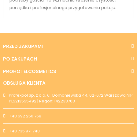
porządku i profesjonalnego przygotowania pokoju.
PRZED ZAKUPAMI
PO ZAKUPACH
PROHOTELCOSMETICS
OBSŁUGA KLIENTA
Profexpol Sp. z o.o. ul. Domaniewska 44, 02-672 Warszawa NIP:
PL5213555492 | Regon: 142238763
+48 692 250 768
+48 735 971 740