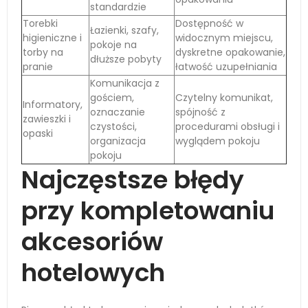
standardzie
Torebki
Dostępność w
Łazienki, szafy,
higieniczne i
widocznym miejscu,
pokoje na
torby na
dyskretne opakowanie,
dłuższe pobyty
pranie
łatwość uzupełniania
Komunikacja z
gościem,
Czytelny komunikat,
Informatory,
oznaczanie
spójność z
zawieszki i
czystości,
procedurami obsługi i
opaski
organizacja
wyglądem pokoju
pokoju
Najczęstsze błędy
przy kompletowaniu
akcesoriów
hotelowych