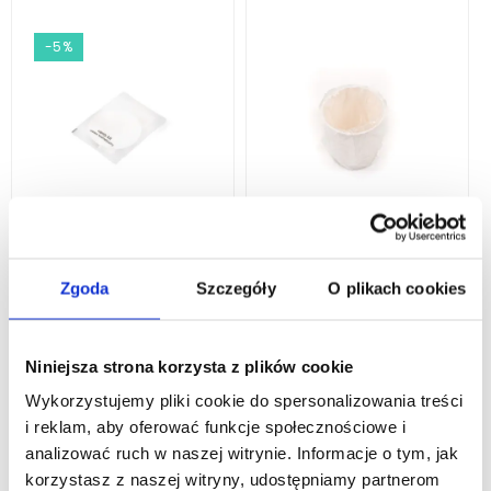
-5%
Hotelowy Zestaw
Jednorazowy Kubek
Kosmetyczny W Etui
Hotelowy Papierowy
Zgoda
Szczegóły
O plikach cookies
Biodegradowalny
Konfekcjonowany
0,85 zł
0,81 zł
0,81 zł
Niniejsza strona korzysta z plików cookie
Wykorzystujemy pliki cookie do spersonalizowania treści
DODAJ DO KOSZYKA
DODAJ DO KOSZYKA
i reklam, aby oferować funkcje społecznościowe i
analizować ruch w naszej witrynie. Informacje o tym, jak
korzystasz z naszej witryny, udostępniamy partnerom