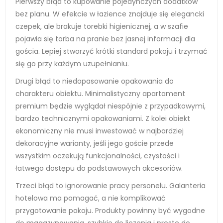
Pierwszy błąd to kupowanie pojedynczych dodatków
bez planu. W efekcie w łazience znajduje się elegancki
czepek, ale brakuje torebki higienicznej, a w szafie
pojawia się torba na pranie bez jasnej informacji dla
gościa. Lepiej stworzyć krótki standard pokoju i trzymać
się go przy każdym uzupełnianiu.
Drugi błąd to niedopasowanie opakowania do
charakteru obiektu. Minimalistyczny apartament
premium będzie wyglądał niespójnie z przypadkowymi,
bardzo technicznymi opakowaniami. Z kolei obiekt
ekonomiczny nie musi inwestować w najbardziej
dekoracyjne warianty, jeśli jego goście przede
wszystkim oczekują funkcjonalności, czystości i
łatwego dostępu do podstawowych akcesoriów.
Trzeci błąd to ignorowanie pracy personelu. Galanteria
hotelowa ma pomagać, a nie komplikować
przygotowanie pokoju. Produkty powinny być wygodne
do magazynowania, szybkie do liczenia i proste do