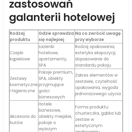
zastosowań
galanterii hotelowej
Rodzaj
Gdzie sprawdza
Na co zwrócić uwagę
produktu
się najlepiej
przy wyborze
Łazienki
Rodzaj opakowania,
Czepki
hotelowe,
estetyka ekspozycji,
kąpielowe
apartamenty,
dopasowanie do
SPA
standardu pokoju
Pokoje premium,
Zakres elementów w
Zestawy
SPA, obiekty
zestawie, czytelność
kosmetyczne
przyjmujące
opakowania, wygoda
i higieniczne
gości
jednorazowego użycia
biznesowych
Hotele
Forma produktu:
biznesowe,
chusteczka, gąbka lub
Akcesoria do
obiekty miejskie,
zestaw w
butów
pokoje o
estetycznym
wyższym
opakowaniu