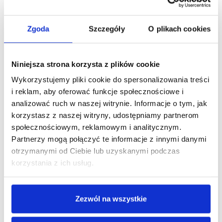
Kod produktu: 5000380
Zgoda
Szczegóły
O plikach cookies
Galanteria hotelowa. Hotelowy igielnik / zestaw do szycia
składa się z 6 kolorów nici, igły, agrafki i 2 guzików. Całość
Niniejsza strona korzysta z plików cookie
pakowana w biały kartonik papierowy. Opakowanie nadaje się
w 100% do recyklingu. Opakowanie zbiorcze (karton) 250
Wykorzystujemy pliki cookie do spersonalizowania treści
sztuk.
i reklam, aby oferować funkcje społecznościowe i
analizować ruch w naszej witrynie. Informacje o tym, jak
Minimalna ilość zamówienia tego produktu jest 250.
korzystasz z naszej witryny, udostępniamy partnerom
społecznościowym, reklamowym i analitycznym.
DODAJ DO KOSZYKA
Partnerzy mogą połączyć te informacje z innymi danymi
otrzymanymi od Ciebie lub uzyskanymi podczas
korzystania z ich usług.
Zobacz inne z tej linii
Zezwól na wszystkie