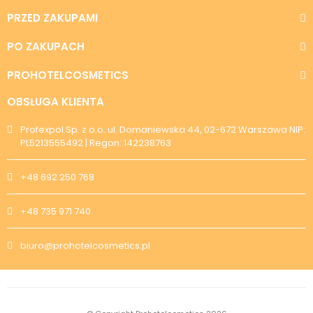
PRZED ZAKUPAMI
PO ZAKUPACH
PROHOTELCOSMETICS
OBSŁUGA KLIENTA
Profexpol Sp. z o.o. ul. Domaniewska 44, 02-672 Warszawa NIP:
PL5213555492 | Regon: 142238763
+48 692 250 768
+48 735 971 740
biuro@prohotelcosmetics.pl