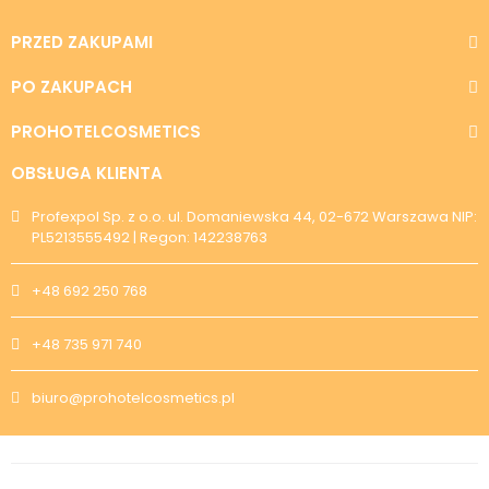
PRZED ZAKUPAMI
PO ZAKUPACH
PROHOTELCOSMETICS
OBSŁUGA KLIENTA
Profexpol Sp. z o.o. ul. Domaniewska 44, 02-672 Warszawa NIP:
PL5213555492 | Regon: 142238763
+48 692 250 768
+48 735 971 740
biuro@prohotelcosmetics.pl