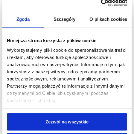
2,24 zł
1,82 zł netto
Zgoda
Szczegóły
O plikach cookies
Kod produktu: D024FT
Niniejsza strona korzysta z plików cookie
Hotelowe zatyczki do uszu 2 szt. w kartoniku. Opakowanie
Wykorzystujemy pliki cookie do spersonalizowania treści
nadaje się w 100% do recyklingu. Opakowanie zbiorcze
(karton) 100 szt.
i reklam, aby oferować funkcje społecznościowe i
analizować ruch w naszej witrynie. Informacje o tym, jak
Minimalna ilość zamówienia tego produktu jest 100.
korzystasz z naszej witryny, udostępniamy partnerom
społecznościowym, reklamowym i analitycznym.
DODAJ DO KOSZYKA
Partnerzy mogą połączyć te informacje z innymi danymi
otrzymanymi od Ciebie lub uzyskanymi podczas
korzystania z ich usług.
Zobacz inne z tej linii
Zezwól na wszystkie