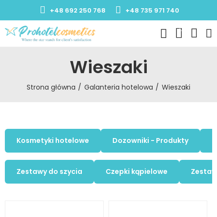
+48 692 250 768
+48 735 971 740
0
Wieszaki
Strona główna
Galanteria hotelowa
Wieszaki
Kosmetyki hotelowe
Dozowniki - Produkty
K
Zestawy do szycia
Czepki kąpielowe
Zestaw