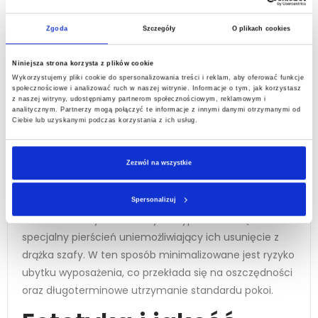
zaawansowane wersje przeznaczone do zadań
Zgoda
Szczegóły
O plikach cookies
specjalnych. Wieszaki z klipsami to idealne rozwiązanie
dla gości chcących zawiesić spodnie, spódnice lub
Niniejsza strona korzysta z plików cookie
odzież delikatną. Mocne zaciski zapewniają pewne
Wykorzystujemy pliki cookie do spersonalizowania treści i reklam, aby oferować funkcje
utrzymanie odzieży bez jej uszkadzania, co jest
społecznościowe i analizować ruch w naszej witrynie. Informacje o tym, jak korzystasz
z naszej witryny, udostępniamy partnerom społecznościowym, reklamowym i
szczególnie ważne w przypadku tkanin łatwo
analitycznym. Partnerzy mogą połączyć te informacje z innymi danymi otrzymanymi od
ulegających deformacji.
Ciebie lub uzyskanymi podczas korzystania z ich usług.
Innym przykładem są hotelowe wieszaki
antykradzieżowe, które szczególnie sprawdzają się w
Zezwól na wszystkie
hotelach o dużym natężeniu ruchu lub w miejscach,
gdzie rotacja gości jest bardzo wysoka. Takie modele
Spersonalizuj
wieszaków antykradzieżowych wyposażone są w
specjalny pierścień uniemożliwiający ich usunięcie z
drążka szafy. W ten sposób minimalizowane jest ryzyko
ubytku wyposażenia, co przekłada się na oszczędności
oraz długoterminowe utrzymanie standardu pokoi.