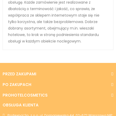
obsługę. Każde zamówienie jest realizowane z
dbałością o terminowość i jakość, co sprawia, że
współpraca ze sklepem internetowym staje się nie
tylko korzystna, ale także bezproblemowa. Dobrze
dobrany asortyment, obejmujący m.in. wieszaki
hotelowe, to krok w stronę podniesienia standardu
obsługi w każdym obiekcie noclegowym.
PRZED ZAKUPAMI
PO ZAKUPACH
PROHOTELCOSMETICS
OBSŁUGA KLIENTA
Profexpol Sp. z o.o. ul. Domaniewska 44, 02-672 Warszawa NIP: