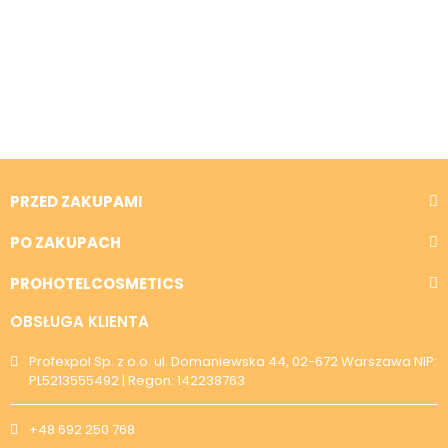
PRZED ZAKUPAMI
PO ZAKUPACH
PROHOTELCOSMETICS
OBSŁUGA KLIENTA
Profexpol Sp. z o.o. ul. Domaniewska 44, 02-672 Warszawa NIP:
PL5213555492 | Regon: 142238763
+48 692 250 768