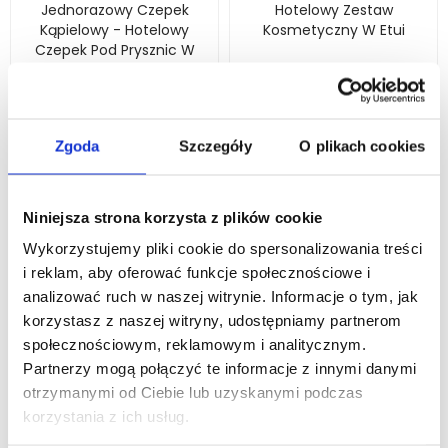
Jednorazowy Czepek
Hotelowy Zestaw
Kąpielowy - Hotelowy
Kosmetyczny W Etui
Czepek Pod Prysznic W
Saszetce Rozrywanej
0,48 zł
0,46 zł
0,85 zł
0,81 zł
DODAJ DO KOSZYKA
DODAJ DO KOSZYKA
Zgoda
Szczegóły
O plikach cookies
Niniejsza strona korzysta z plików cookie
-5%
-4%
Wykorzystujemy pliki cookie do spersonalizowania treści
i reklam, aby oferować funkcje społecznościowe i
analizować ruch w naszej witrynie. Informacje o tym, jak
korzystasz z naszej witryny, udostępniamy partnerom
społecznościowym, reklamowym i analitycznym.
Partnerzy mogą połączyć te informacje z innymi danymi
otrzymanymi od Ciebie lub uzyskanymi podczas
korzystania z ich usług.
Kosmetyki Hotelowe
Hotelowy Żel Do Mycia