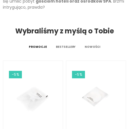
się umilić pobyt
gościom hoteli oraz ośrodków SPA
. Brzmi
intrygująco, prawda?
Wybraliśmy z myślą o Tobie
PROMOCJE
BESTSELLERY
NOWOŚCI
-5%
-5%