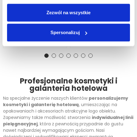
Mini Szampon Hotelowy
Włosów I Ciała 2w1 30ml
Do Włosów 30 Ml Fresh
ARGAN SOURCE Z
Zezwól na wszystkie
Feeling
Olejkiem Arganowym
0,81 zł
0,77 zł
1,37 zł
1,32 zł
Spersonalizuj
DODAJ DO KOSZYKA
DODAJ DO KOSZYKA
Profesjonalne kosmetyki i
galanteria hotelowa
Na specjalne życzenie naszych klientów
personalizujemy
kosmetyki i galanterię hotelową
, umieszczając na
opakowaniach i akcesoriach atrakcyjne logo obiektu.
Zapewniamy także możliwość stworzenia
indywidualnej linii
pielęgnacyjnej
, która z pewnością przypadnie do gustu
nawet najbardziej wymagającym gościom. Nasi
doświadczeni i wykwalifikowani eksperci gwarantują