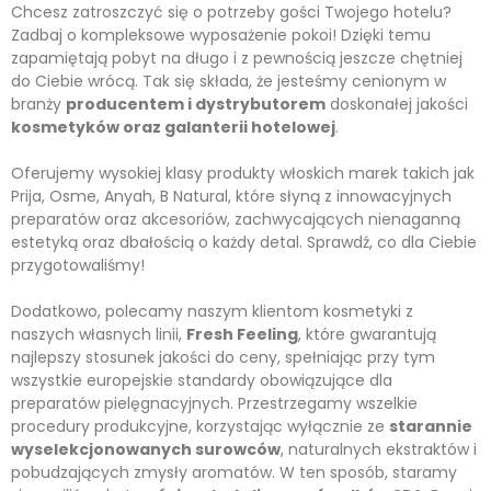
Chcesz zatroszczyć się o potrzeby gości Twojego hotelu?
Zadbaj o kompleksowe wyposażenie pokoi! Dzięki temu
zapamiętają pobyt na długo i z pewnością jeszcze chętniej
do Ciebie wrócą. Tak się składa, że jesteśmy cenionym w
branży
producentem i dystrybutorem
doskonałej jakości
kosmetyków oraz galanterii hotelowej
.
Oferujemy wysokiej klasy produkty włoskich marek takich jak
Prija
, Osme, Anyah, B Natural, które słyną z innowacyjnych
preparatów oraz akcesoriów, zachwycających nienaganną
estetyką oraz dbałością o każdy detal. Sprawdź, co dla Ciebie
przygotowaliśmy!
Dodatkowo, polecamy naszym klientom kosmetyki z
naszych własnych linii,
Fresh Feeling
, które gwarantują
najlepszy stosunek jakości do ceny, spełniając przy tym
wszystkie europejskie standardy obowiązujące dla
preparatów pielęgnacyjnych. Przestrzegamy wszelkie
procedury produkcyjne, korzystając wyłącznie ze
starannie
wyselekcjonowanych surowców
, naturalnych ekstraktów i
pobudzających zmysły aromatów. W ten sposób, staramy