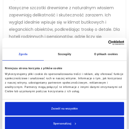
Klasyczne szczotki drewniane z naturalnym włosiem
zapewniają delikatność i skuteczność zarazem. Ich
wygląd idealnie wpisuje się w klimat butikowych i
eleganckich obiektów, podkreślając troskę o detale. Dla
hoteli rodzinnych i pensjonatów, gdzie liczy się
funkcjonalność i uniwersalność, doskonałym wyborem
będą szczotki do ubrań z długą rączką, ułatwiające
Zgoda
Szczegóły
O plikach cookies
obsługę osobom w każdym wieku.
Dlaczego warto
Niniejsza strona korzysta z plików cookie
Wykorzystujemy pliki cookie do spersonalizowania treści i reklam, aby oferować funkcje
oferować szczotki do
społecznościowe i analizować ruch w naszej witrynie. Informacje o tym, jak korzystasz
z naszej witryny, udostępniamy partnerom społecznościowym, reklamowym i
analitycznym. Partnerzy mogą połączyć te informacje z innymi danymi otrzymanymi od
ubrań w pokoju
Ciebie lub uzyskanymi podczas korzystania z ich usług.
hotelowym
Zezwól na wszystkie
Spersonalizuj
Wprowadzenie szczotek do ubrań jako elementu