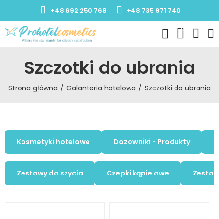
+48 692 250 768
+48 735 971 740
0
Szczotki do ubrania
Strona główna
Galanteria hotelowa
Szczotki do ubrania
Kosmetyki hotelowe
Dozowniki - Produkty
K
Zestawy do szycia
Czepki kąpielowe
Zestaw