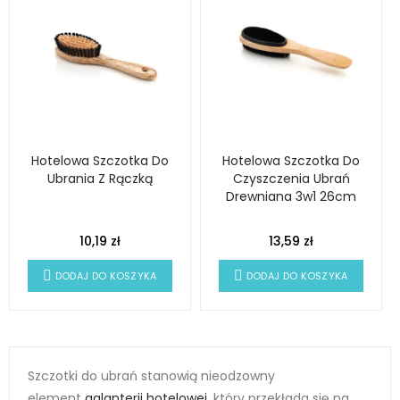
Hotelowa Szczotka Do
Hotelowa Szczotka Do
Ubrania Z Rączką
Czyszczenia Ubrań
Drewniana 3w1 26cm
10,19 zł
13,59 zł
DODAJ DO KOSZYKA
DODAJ DO KOSZYKA
Szczotki do ubrań stanowią nieodzowny
element
galanterii hotelowej
, który przekłada się na