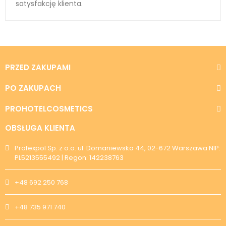
satysfakcję klienta.
PRZED ZAKUPAMI
PO ZAKUPACH
PROHOTELCOSMETICS
OBSŁUGA KLIENTA
Profexpol Sp. z o.o. ul. Domaniewska 44, 02-672 Warszawa NIP:
PL5213555492 | Regon: 142238763
+48 692 250 768
+48 735 971 740