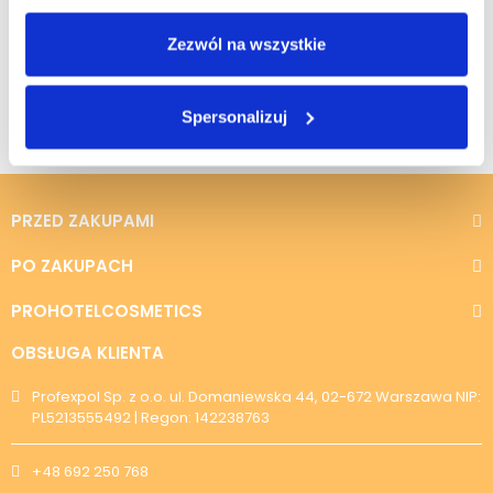
W przypadku wyboru przez Klienta sposobu płatności
przelewem, płatności elektroniczne lub kartą płatniczą czas
Zezwól na wszystkie
realizacji jest liczony od momentu uzyskania pozytywnej
autoryzacji płatności.
Spersonalizuj
PRZED ZAKUPAMI
PO ZAKUPACH
PROHOTELCOSMETICS
OBSŁUGA KLIENTA
Profexpol Sp. z o.o. ul. Domaniewska 44, 02-672 Warszawa NIP:
PL5213555492 | Regon: 142238763
+48 692 250 768