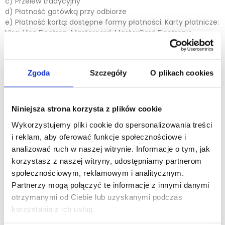
c) Przelew tradycyjny
d) Płatność gotówką przy odbiorze
e) Płatność kartą: dostępne formy płatności: Karty płatnicze:
Visa, Visa Electron, Mastercard, MasterCard Electronic,
Maestro.
Zgoda
Szczegóły
O plikach cookies
Koszty dostawy
:
Zamówienia o wartości 0 - 500 zł brutto
Niniejsza strona korzysta z plików cookie
a) 19,99 zł brutto (16,25 netto) przy przedpłacie
Wykorzystujemy pliki cookie do spersonalizowania treści
b) 26,99 zł brutto (21,94 netto) przy płatności za pobraniem
i reklam, aby oferować funkcje społecznościowe i
analizować ruch w naszej witrynie. Informacje o tym, jak
korzystasz z naszej witryny, udostępniamy partnerom
Zamówienia
powyżej 500 zł brutto dostawa gratis
.
społecznościowym, reklamowym i analitycznym.
Partnerzy mogą połączyć te informacje z innymi danymi
Koszt dostawy zostanie naliczony w trakcie składania
otrzymanymi od Ciebie lub uzyskanymi podczas
zamówienia.
korzystania z ich usług.
Termin realizacji dostawy
do 48h w dni robocze.