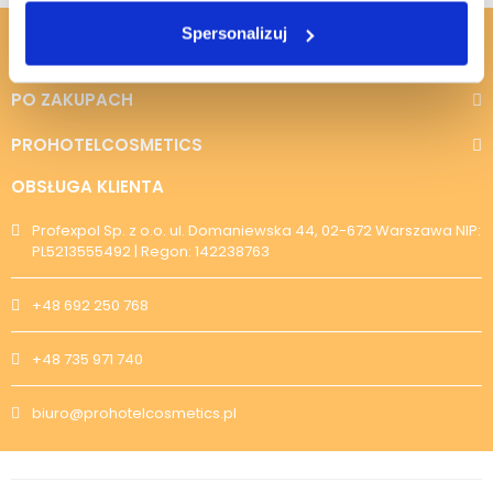
Spersonalizuj
PRZED ZAKUPAMI
PO ZAKUPACH
PROHOTELCOSMETICS
OBSŁUGA KLIENTA
Profexpol Sp. z o.o. ul. Domaniewska 44, 02-672 Warszawa NIP:
PL5213555492 | Regon: 142238763
+48 692 250 768
+48 735 971 740
biuro@prohotelcosmetics.pl