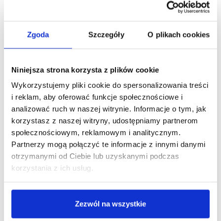
Tylko litery, kropka (.) i spacja są dozwolone.
Zgoda
Szczegóły
O plikach cookies
E-mail
Niniejsza strona korzysta z plików cookie
Wykorzystujemy pliki cookie do spersonalizowania treści
Hasło
i reklam, aby oferować funkcje społecznościowe i
analizować ruch w naszej witrynie. Informacje o tym, jak
korzystasz z naszej witryny, udostępniamy partnerom
społecznościowym, reklamowym i analitycznym.
Zapisz się do newslettera
Możesz zrezygnować w każdej chwili.
Partnerzy mogą połączyć te informacje z innymi danymi
otrzymanymi od Ciebie lub uzyskanymi podczas
korzystania z ich usług.
UTWÓRZ
Zezwól na wszystkie