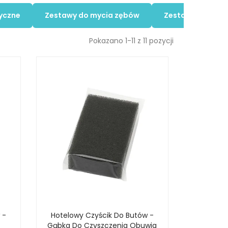
yczne
Zestawy do mycia zębów
Zestawy do gole
Pokazano 1-11 z 11 pozycji
 -
Hotelowy Czyścik Do Butów -
Gąbka Do Czyszczenia Obuwia