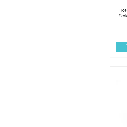
Hot
Ekol