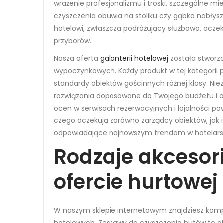
wrażenie profesjonalizmu i troski, szczególne m
czyszczenia obuwia na stoliku czy gąbka nabłys
hotelowi, zwłaszcza podróżujący służbowo, ocze
przyborów.
Nasza oferta
galanterii hotelowej
została stworz
wypoczynkowych. Każdy produkt w tej kategorii pr
standardy obiektów gościnnych różnej klasy. Ni
rozwiązania dopasowane do Twojego budżetu i ocz
ocen w serwisach rezerwacyjnych i lojalności p
czego oczekują zarówno zarządcy obiektów, jak i
odpowiadające najnowszym trendom w hotelars
Rodzaje akcesor
ofercie hurtowej
W naszym sklepie internetowym znajdziesz kom
hotelowych. Zestawy do czyszczenia butów to ab