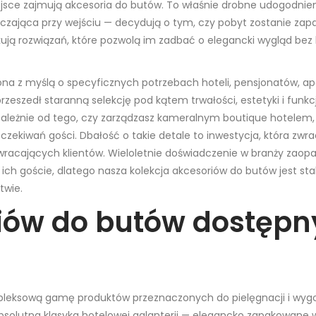
iejsce zajmują akcesoria do butów. To właśnie drobne udogodnien
zczająca przy wejściu — decydują o tym, czy pobyt zostanie za
kują rozwiązań, które pozwolą im zadbać o elegancki wygląd be
ona z myślą o specyficznych potrzebach hoteli, pensjonatów
zeszedł staranną selekcję pod kątem trwałości, estetyki i funkcj
ezależnie od tego, czy zarządzasz kameralnym boutique hotelem
ekiwań gości. Dbałość o takie detale to inwestycja, która zwra
owracających klientów. Wieloletnie doświadczenie w branży zaop
 ich goście, dlatego nasza kolekcja akcesoriów do butów jest st
twie.
iów do butów dostępn
pleksową gamę produktów przeznaczonych do pielęgnacji i wy
solutna klasyka hotelowej galanterii — elegancko zapakowane w