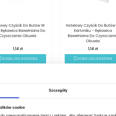
lowy Czyścik Do Butów W
Hotelowy Czyścik Do Butów
- Rękawica Bawełniana Do
Kartoniku - Rękawica
Czyszczenia Obuwia
Bawełniana Do Czyszczeni
Obuwia
1,14 zł
1,14 zł
DODAJ DO KOSZYKA
DODAJ DO KOSZYKA
Szczegóły
 plików cookie
do spersonalizowania treści i reklam, aby oferować funkcje sp