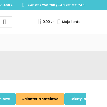
d 400 zł
+48 692 250 768 / +48 735 971 740
0
0,00 zł
Moje konto
telowe
Galanteria hotelowa
Tekstylia hotelowe