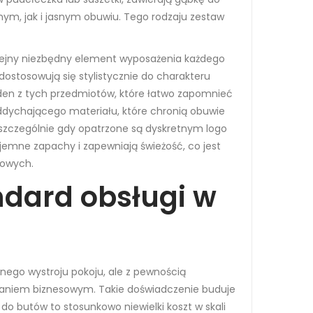
nym, jak i jasnym obuwiu. Tego rodzaju zestaw
kolejny niezbędny element wyposażenia każdego
stosowują się stylistycznie do charakteru
jeden z tych przedmiotów, które łatwo zapomnieć
oddychającego materiału, które chronią obuwie
 szczególnie gdy opatrzone są dyskretnym logo
jemne zapachy i zapewniają świeżość, co jest
żowych.
ndard obsługi w
dnego wystroju pokoju, ale z pewnością
kaniem biznesowym. Takie doświadczenie buduje
do butów to stosunkowo niewielki koszt w skali