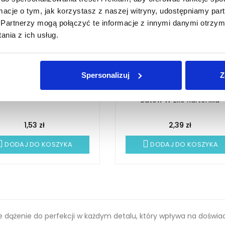
ormacje o tym, jak korzystasz z naszej witryny, udostępniamy p
Partnerzy mogą połączyć te informacje z innymi danymi otrzym
nia z ich usług.
Spersonalizuj
Z
a Do Butów Czarna Długa
PRIJA Gąbka Do Czyszczen
26cm Hotelowa
Obuwia - Hotelowy Czyścik
Butów W Eko Kartoniku
1,53 zł
2,39 zł
DODAJ DO KOSZYKA
DODAJ DO KOSZYKA
 dążenie do perfekcji w każdym detalu, który wpływa na doświa