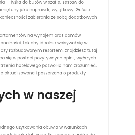
ia — łyżka do butów w szafie, zestaw do
pamiętany jako naprawdę wyjątkowy. Goście
z konieczności zabierania ze sobą dodatkowych
, apartamentów na wynajem oraz domów
onalności, tak aby idealnie wpisywał się w
, czy rozbudowanym resortem, znajdziesz tutaj
ca się w postaci pozytywnych opinii, wyższych
atrzenia hotelowego pozwoliło nam zrozumieć,
ale aktualizowana i poszerzana o produkty
ych w naszej
godnego użytkowania obuwia w warunkach
 pudełeczka lub saszetki, zawierają gąbkę do