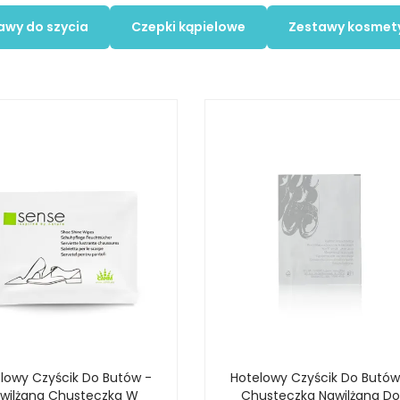
awy do szycia
Czepki kąpielowe
Zestawy kosmet
lowy Czyścik Do Butów -
Hotelowy Czyścik Do Butów
wilżana Chusteczka W
Chusteczka Nawilżana Do