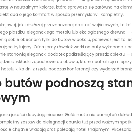
pastę w neutralnym kolorze, która sprawdza się zarówno na ciem
obiekt dba o jego komfort w sposób przemyślany i kompletny.
kojowej, jak i dłuższej przeznaczonej do stref wejściowych, to 
o plastiku, eleganckiego metalu lub ekologicznego drewna — do
nią sobie obecność łyżki do butów w pokoju, ponieważ jest to 
akująco irytujący. Oferujemy również worki na buty wykonane z 
nie stanowią elegancki dodatek podkreślający prestiż obiektu —
dziesz wkładki zapachowe do obuwia, które neutralizują nieprzy
hotelu kilka dni z rzędu podczas konferencji czy wydarzeń bran
o butów podnoszą sta
gowym
zeganiu jakości decydują niuanse. Gość może nie pamiętać dokła
ompletny zestaw do pielęgnacji obuwia tuż przed ważnym spot
goście chętnie wracają oraz polecają hotel znajomym. Akcesoria 