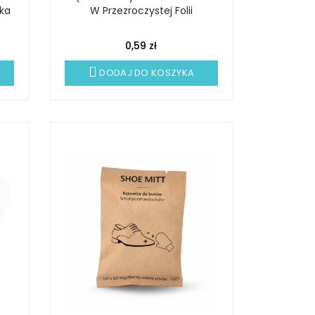
ka
W Przezroczystej Folii
0,59 zł
DODAJ DO KOSZYKA