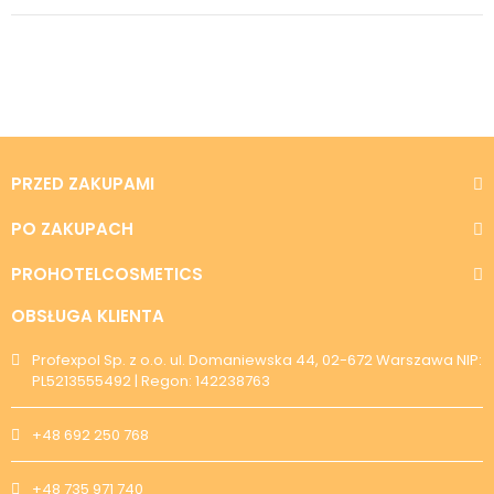
PRZED ZAKUPAMI
PO ZAKUPACH
PROHOTELCOSMETICS
OBSŁUGA KLIENTA
Profexpol Sp. z o.o. ul. Domaniewska 44, 02-672 Warszawa NIP:
PL5213555492 | Regon: 142238763
+48 692 250 768
+48 735 971 740