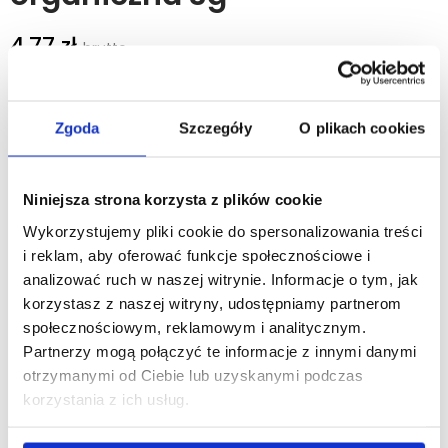
4,77 zł
3,88 zł netto
Kod produktu: E081_EPR
Zgoda
Szczegóły
O plikach cookies
PRIJA
zestaw do zębów w papierowym kartoniku w 100% z
Niniejsza strona korzysta z plików cookie
recyklingu. Zestaw składa się ze szczoteczki i pasty do zębów
3g z organicznym ekstraktem z szałwi. Opakowanie zbiorcze
Wykorzystujemy pliki cookie do spersonalizowania treści
(karton) 100 szt.
i reklam, aby oferować funkcje społecznościowe i
analizować ruch w naszej witrynie. Informacje o tym, jak
Kupując dany produkt, wspierasz zrównoważony rozwój.
korzystasz z naszej witryny, udostępniamy partnerom
społecznościowym, reklamowym i analitycznym.
Partnerzy mogą połączyć te informacje z innymi danymi
otrzymanymi od Ciebie lub uzyskanymi podczas
korzystania z ich usług.
Minimalna ilość zamówienia tego produktu jest 100.