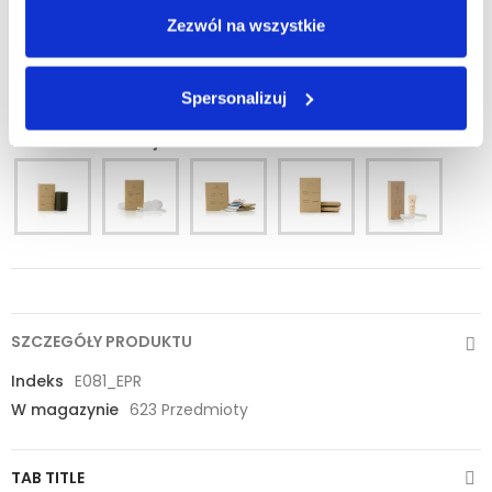
Zezwól na wszystkie
DODAJ DO KOSZYKA
Spersonalizuj
Zobacz inne z tej linii
SZCZEGÓŁY PRODUKTU
Indeks
E081_EPR
W magazynie
623 Przedmioty
TAB TITLE