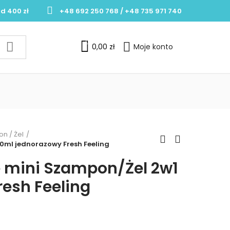
d 400 zł
+48 692 250 768 / +48 735 971 740
0
0,00 zł
Moje konto
n / Żel
0ml jednorazowy Fresh Feeling
 mini Szampon/Żel 2w1
esh Feeling