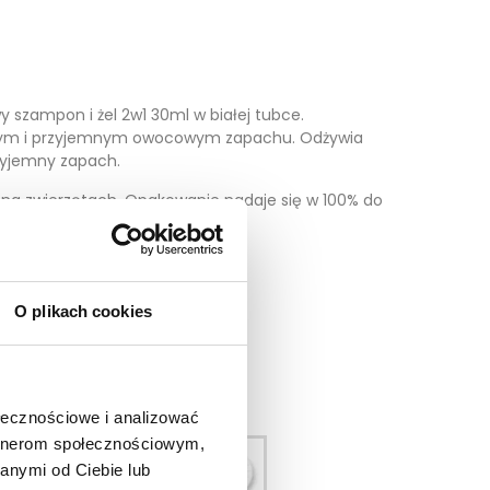
wy
szampon i żel 2w1 30ml w białej tubce.
tnym i przyjemnym owocowym zapachu.
Odżywia
zyjemny zapach.
na zwierzętach. Opakowanie nadaje się w 100% do
 jest 500.
O plikach cookies
ołecznościowe i analizować
artnerom społecznościowym,
anymi od Ciebie lub