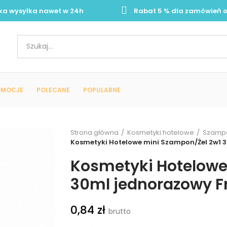
ka wysyłka nawet w 24h
Rabat 5 % dla zamówień o
OMOCJE
POLECANE
POPULARNE
Strona główna
Kosmetyki hotelowe
Szampo
Kosmetyki Hotelowe mini Szampon/Żel 2w1 3
Kosmetyki Hotelowe
30ml jednorazowy Fr
0,84 zł