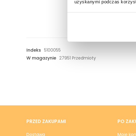
uzyskanymi podczas korzysta
Indeks
5100055
W magazynie
27951 Przedmioty
PRZED ZAKUPAMI
PO ZAK
Dostawa
Moje ko