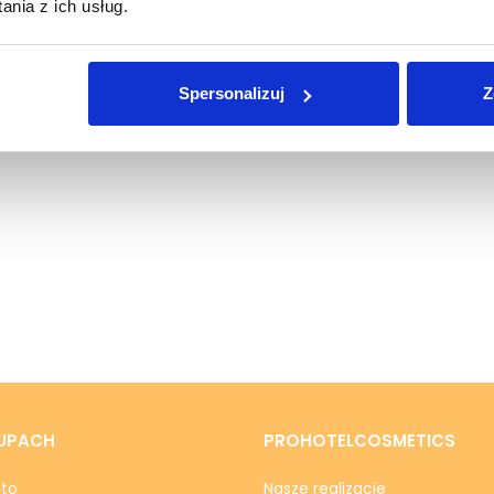
nia z ich usług.
Spersonalizuj
Z
Szczegóły produktu
Tab Title
UPACH
PROHOTELCOSMETICS
nto
Nasze realizacje