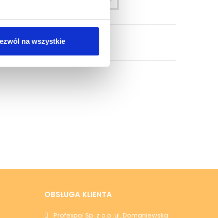
ezwól na wszystkie
OBSŁUGA KLIENTA
Profexpol Sp. z o.o. ul. Domaniewska