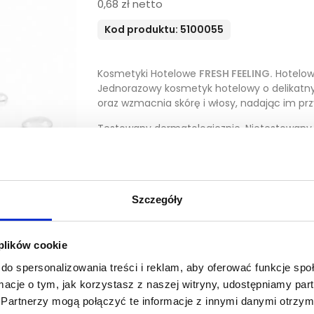
0,68 zł netto
Kod produktu: 5100055
Kosmetyki Hotelowe
FRESH
FEELING.
Hotelo
Jednorazowy kosmetyk hotelowy o delika
oraz wzmacnia skórę i włosy, nadając im pr
Testowany dermatologicznie. Nietestowany 
recyklingu. Pakowanie 500 szt./kart.
Minimalna ilość zamówienia tego produktu
Szczegóły
DODAJ DO KOSZYKA
 plików cookie
Zobacz inne z tej linii
do spersonalizowania treści i reklam, aby oferować funkcje sp
ormacje o tym, jak korzystasz z naszej witryny, udostępniamy p
Partnerzy mogą połączyć te informacje z innymi danymi otrzym