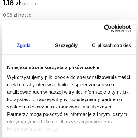
1,18 zł
0,96 zł netto
Kod produktu: 026BH010500
HAVANA
żel hotelowy do mycia włosów i ciała
30ml.
Zgoda
Szczegóły
O plikach cookies
Odświeżający i esencjonalny kosmetyk z dodatkiem
naturalnych oligoelementów. Testowany dermatologicznie.
Nietestowany na zwierzętach. Opakowanie nadaje się w 100%
Niniejsza strona korzysta z plików cookie
do recyklingu. Kosmetyk hotelowy produkcji włoskiej.
Wykorzystujemy pliki cookie do spersonalizowania treści
Pakowanie - 450szt./kart.
i reklam, aby oferować funkcje społecznościowe i
Linia
HAVANA
jest inspirowana thalassoterapią - kuracją
analizować ruch w naszej witrynie. Informacje o tym, jak
sięgającą starożytność, opartą na wykorzystywaniu dóbr
korzystasz z naszej witryny, udostępniamy partnerom
morskich. Unikalna formuła bazująca na oligoelementach
społecznościowym, reklamowym i analitycznym.
pozostawia skórę silnie nawilżoną oraz umożliwia jej
Partnerzy mogą połączyć te informacje z innymi danymi
regenerację. Wzmacnia oraz odżywia każdy rodzaj włosów.
Dzięki swoim orzeźwiającym aromatom,
otrzymanymi od Ciebie lub uzyskanymi podczas
produkty
HAVANA
zapewniają relaks hotelowym gościom,
korzystania z ich usług.
redukując stres oraz poczucie zmęczenia.