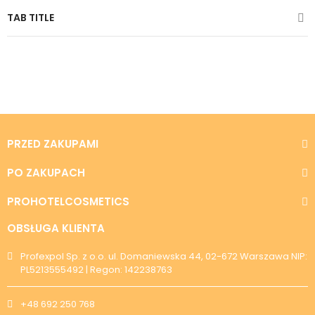
TAB TITLE
PRZED ZAKUPAMI
PO ZAKUPACH
PROHOTELCOSMETICS
OBSŁUGA KLIENTA
Profexpol Sp. z o.o. ul. Domaniewska 44, 02-672 Warszawa NIP:
PL5213555492 | Regon: 142238763
+48 692 250 768