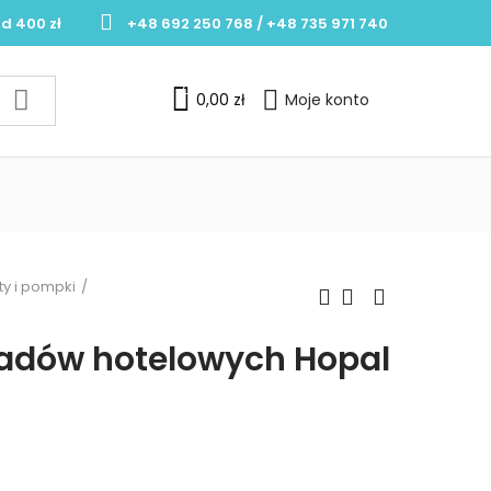
d 400 zł
+48 692 250 768 / +48 735 971 740
0
0,00 zł
Moje konto
y i pompki
ładów hotelowych Hopal