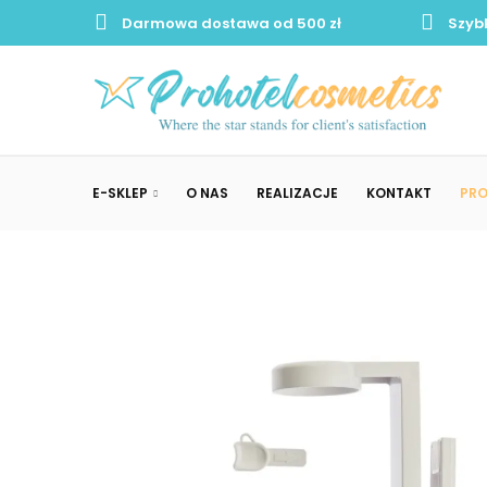
Darmowa dostawa od 500 zł
Szyb
E-SKLEP
O NAS
REALIZACJE
KONTAKT
PR