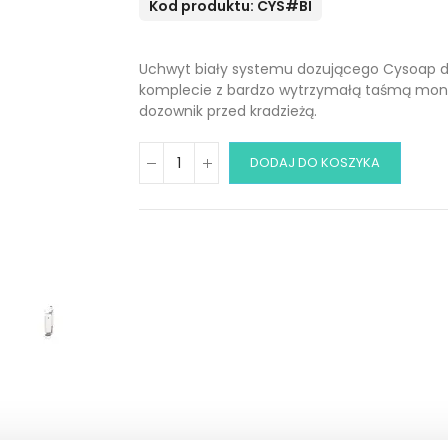
Kod produktu: CYS#BI
Uchwyt biały systemu dozującego Cysoap
komplecie z bardzo wytrzymałą taśmą mon
dozownik przed kradzieżą.
DODAJ DO KOSZYKA