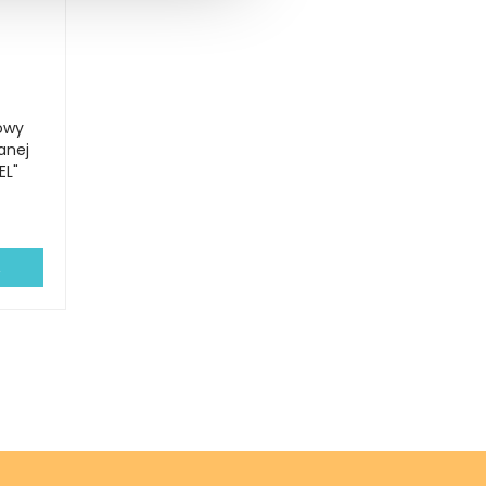
owy
anej
EL"
A