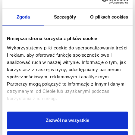
26,92 zł
21,89 zł netto
Zgoda
Szczegóły
O plikach cookies
Kod produktu: 5000768
Niniejsza strona korzysta z plików cookie
Uchwyt na kosmetyki w dozownikach
ARGAN SOURCE
biały w
Wykorzystujemy pliki cookie do spersonalizowania treści
komplecie z bardzo wytrzymałą taśmą montażową 3M, oraz
i reklam, aby oferować funkcje społecznościowe i
zestawem montażowym do wiercenia. Do zestawu
analizować ruch w naszej witrynie. Informacje o tym, jak
dołączany jest klucz zabezpieczający dozownik przed
korzystasz z naszej witryny, udostępniamy partnerom
kradzieżą. Dla linii kosmetyków:
Argan Source
społecznościowym, reklamowym i analitycznym.
Możliwość montażu za pomocą taśmy montażowej lub
Partnerzy mogą połączyć te informacje z innymi danymi
przywiercenia do ściany na stałe.
otrzymanymi od Ciebie lub uzyskanymi podczas
korzystania z ich usług.
DODAJ DO KOSZYKA
Zezwól na wszystkie
Zobacz inne z tej linii