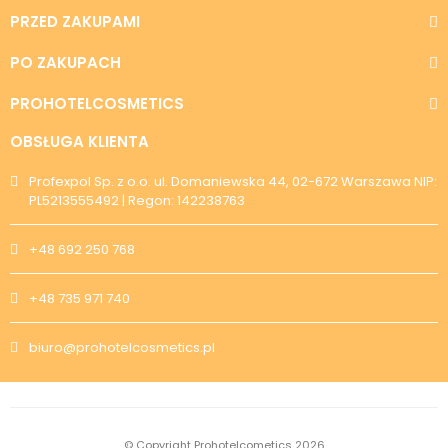
PRZED ZAKUPAMI
PO ZAKUPACH
PROHOTELCOSMETICS
OBSŁUGA KLIENTA
Profexpol Sp. z o.o. ul. Domaniewska 44, 02-672 Warszawa NIP:
PL5213555492 | Regon: 142238763
+48 692 250 768
+48 735 971 740
biuro@prohotelcosmetics.pl
© Copyright Prohotelcometics 2026