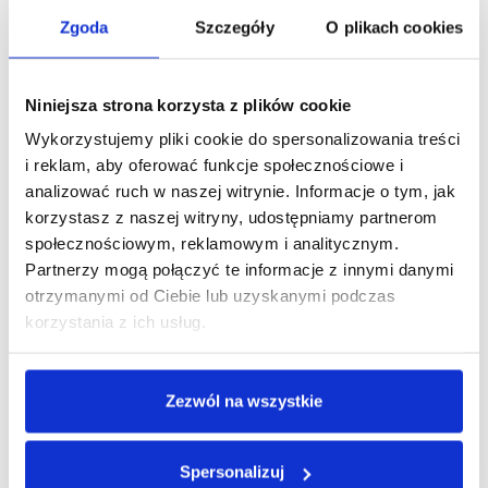
stanowią zagrożenia dla środowiska naturalnego.
Zgoda
Szczegóły
O plikach cookies
Kupując dany produkt, wspierasz zrównoważony rozwój.
Niniejsza strona korzysta z plików cookie
Wykorzystujemy pliki cookie do spersonalizowania treści
i reklam, aby oferować funkcje społecznościowe i
analizować ruch w naszej witrynie. Informacje o tym, jak
Minimalna ilość zamówienia tego produktu jest 5.
korzystasz z naszej witryny, udostępniamy partnerom
społecznościowym, reklamowym i analitycznym.
DODAJ DO KOSZYKA
Partnerzy mogą połączyć te informacje z innymi danymi
otrzymanymi od Ciebie lub uzyskanymi podczas
korzystania z ich usług.
Zobacz inne z tej linii
Zezwól na wszystkie
Spersonalizuj