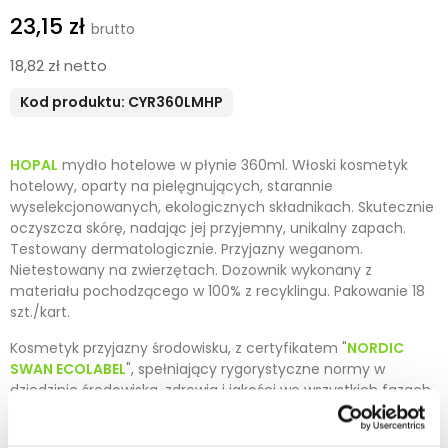
23,15 zł
18,82 zł netto
Kod produktu: CYR360LMHP
HOPAL
mydło hotelowe w płynie 360ml. Włoski kosmetyk
hotelowy, oparty na pielęgnujących, starannie
wyselekcjonowanych, ekologicznych składnikach. Skutecznie
oczyszcza skórę, nadając jej przyjemny, unikalny zapach.
Testowany dermatologicznie. Przyjazny weganom.
Nietestowany na zwierzętach. Dozownik wykonany z
materiału pochodzącego w 100% z recyklingu. Pakowanie 18
szt./kart.
Kosmetyk przyjazny środowisku, z certyfikatem "
NORDIC
SWAN ECOLABEL
", spełniający rygorystyczne normy w
dziedzinie środowiska, zdrowia i jakości we wszystkich fazach
cyklu życia danego produktu. Certyfikat potwierdza, iż ani
produkcja, ani sam produkt, ani proces jego utylizacji nie