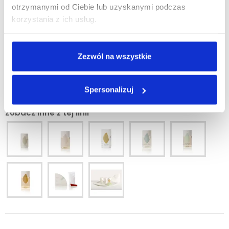
otrzymanymi od Ciebie lub uzyskanymi podczas
korzystania z ich usług.
Minimalna ilość zamówienia tego produktu jest 320.
Zezwól na wszystkie
DODAJ DO KOSZYKA
Spersonalizuj
Zobacz inne z tej linii