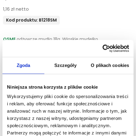
1,16 zł netto
Kod produktu: B1218SM
OSME
odżywcze mydło 18g. Włoskie mydełko
hotelowe, wzbogacone organicznym ekstraktem z liści
aloesu. Pozostawia skórę oczyszczoną, łagodną oraz
przyjemnie pachnącą. Testowane dermatologicznie.
Przyjazne weganom. Nietestowane na
Zgoda
Szczegóły
O plikach cookies
zwierzętach. Opakowanie z materiału pochodzącego w 100%
z recyklingu. Pakowanie 320 szt./kart.
Niniejsza strona korzysta z plików cookie
Kosmetyk przyjazny środowisku z certyfikatem "
ECOCERT
COSMOS ORGANIC
", oznaczającym minimum 95%
Wykorzystujemy pliki cookie do spersonalizowania treści
składników pochodzenia naturalnego, w tym co najmniej
i reklam, aby oferować funkcje społecznościowe i
50% pochodzących z upraw ekologicznych.
analizować ruch w naszej witrynie. Informacje o tym, jak
Kupując dany produkt, wspierasz zrównoważony rozwój.
korzystasz z naszej witryny, udostępniamy partnerom
społecznościowym, reklamowym i analitycznym.
Partnerzy mogą połączyć te informacje z innymi danymi