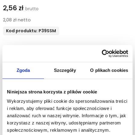
2,56 zł
2,08 zł netto
Kod produktu: P39SSM
OSME
szampon do włosów 38ml
. Włoski kosmetyk
hotelowy, wzbogacony organicznym ekstraktem z liści z
aloesu. Pozostawia włosy wzmocnione oraz
odżywione, nadając im przyjemny zapach. Testowany
Zgoda
Szczegóły
O plikach cookies
dermatologicznie. Przyjazny weganom. Nietestowany na
zwierzętach. Opakowanie wykonane z materiału
pochodzącego w 100% z recyklingu. Pakowanie 220 szt./kart.
Niniejsza strona korzysta z plików cookie
Kosmetyk przyjazny środowisku z certyfikatem "
ECOCERT
Wykorzystujemy pliki cookie do spersonalizowania treści
COSMOS ORGANIC
", oznaczającym minimum 95%
i reklam, aby oferować funkcje społecznościowe i
składników pochodzenia naturalnego, w tym co najmniej
analizować ruch w naszej witrynie. Informacje o tym, jak
50% pochodzących z upraw ekologicznych.
korzystasz z naszej witryny, udostępniamy partnerom
Kupując dany produkt, wspierasz zrównoważony rozwój.
społecznościowym, reklamowym i analitycznym.