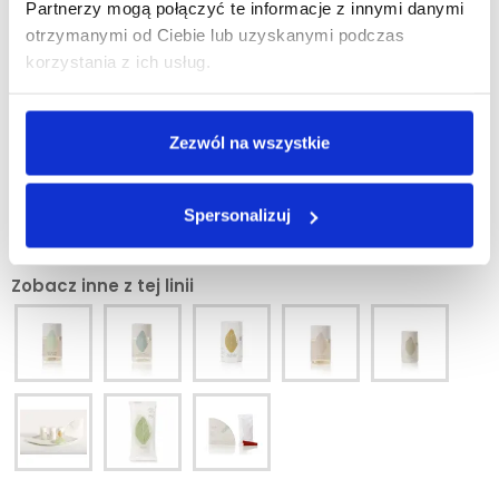
Partnerzy mogą połączyć te informacje z innymi danymi
otrzymanymi od Ciebie lub uzyskanymi podczas
korzystania z ich usług.
Minimalna ilość zamówienia tego produktu jest 220.
Zezwól na wszystkie
DODAJ DO KOSZYKA
Spersonalizuj
Zobacz inne z tej linii