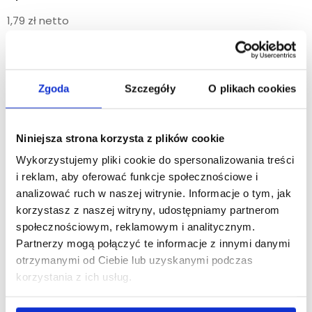
1,79 zł netto
Kod produktu: B1625PR
Zgoda
Szczegóły
O plikach cookies
PRIJA
mydło 25g
. Włoskie mydełko hotelowe, zmiękczające z
naturalnymi ekstraktami roślinnymi. Unikalna formuła
dokładnie oczyszcza skórę, nadając jej niezwykle przyjemny
zapach.
Niniejsza strona korzysta z plików cookie
Kosmetyk testowany dermatologicznie. Przyjazny weganom.
Wykorzystujemy pliki cookie do spersonalizowania treści
Nietestowany na zwierzętach. Opakowanie nadaje się w 100%
i reklam, aby oferować funkcje społecznościowe i
do recyklingu. Pakowanie 336 szt./kart.
analizować ruch w naszej witrynie. Informacje o tym, jak
korzystasz z naszej witryny, udostępniamy partnerom
Kupując dany produkt, wspierasz zrównoważony rozwój.
społecznościowym, reklamowym i analitycznym.
Partnerzy mogą połączyć te informacje z innymi danymi
otrzymanymi od Ciebie lub uzyskanymi podczas
korzystania z ich usług.