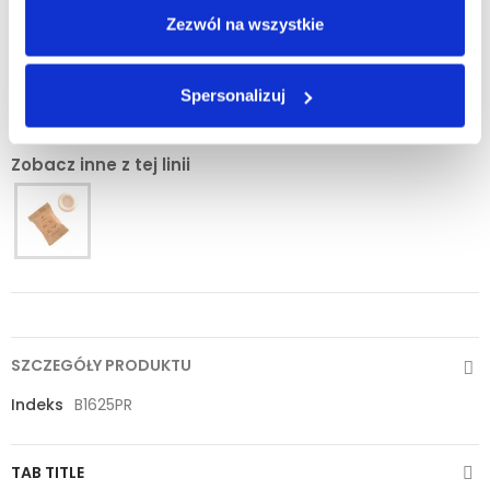
Minimalna ilość zamówienia tego produktu jest 336.
Zezwól na wszystkie
Spersonalizuj
Zobacz inne z tej linii
SZCZEGÓŁY PRODUKTU
Indeks
B1625PR
TAB TITLE