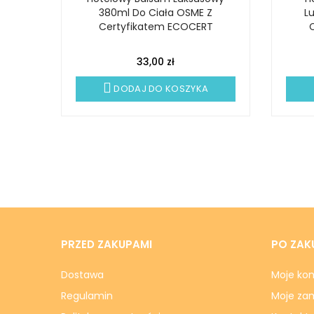
 Z
380ml Do Ciała OSME Z
L
T
Certyfikatem ECOCERT
33,00 zł
DODAJ DO KOSZYKA
PRZED ZAKUPAMI
PO ZAK
Dostawa
Moje ko
Regulamin
Moje za