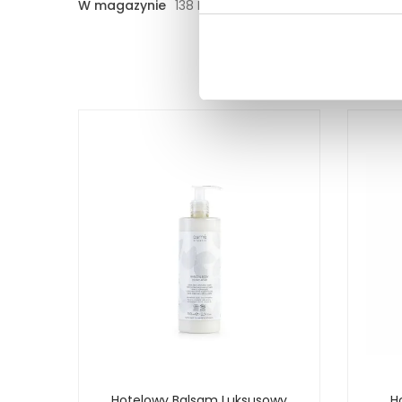
W magazynie
138 Przedmioty
sowa
Hotelowy Balsam Luksusowy
H