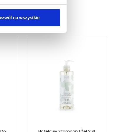
ezwól na wszystkie
 Do
Hotelowy Szampon I Żel 2w1
Hot