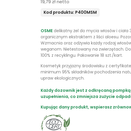
19,79 zł netto
Kod produktu: P400MSM
OSME
delikatny żel do mycia włosów i ciała
organicznym ekstraktem z liści aloesu.
P
ozo
Wzmacnia oraz odżywia każdy rodzaj włosów
weganom. Nietestowany na zwierzętach. D
100% z recyklingu. Pakowanie 18 szt./kart.
Kosmetyk przyjazny środowisku z certyfikat
minimum 95% składników pochodzenia natu
upraw ekologicznych.
Każdy dozownik jest z odkręcaną pompką 
uzupełnienia, co zmniejsza zużycie odpad
Kupując dany produkt, wspierasz zrówno