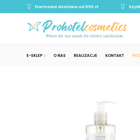
Darmowa dostawa od 500 zł
Szyb
E-SKLEP
O NAS
REALIZACJE
KONTAKT
PR