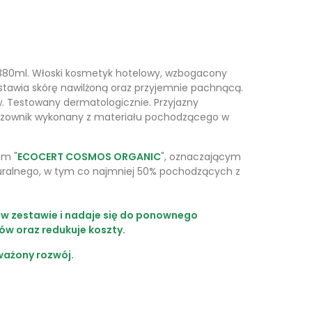
 380ml
. Włoski kosmetyk hotelowy, wzbogacony
stawia skórę nawilżoną oraz przyjemnie pachnącą.
. Testowany dermatologicznie. Przyjazny
ozownik wykonany z materiału pochodzącego w
em "
ECOCERT COSMOS ORGANIC
", oznaczającym
ralnego, w tym co najmniej 50% pochodzących z
w zestawie i nadaje się do ponownego
ów oraz redukuje koszty.
ważony rozwój.