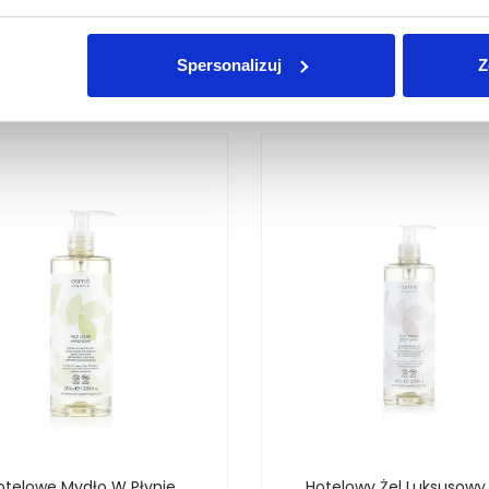
Spersonalizuj
Z
Być może w Twoim stylu
otelowe Mydło W Płynie
Hotelowy Żel Luksusowy