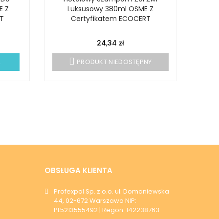
E Z
Luksusowy 380ml OSME Z
D
T
Certyfikatem ECOCERT
24,34 zł
A
PRODUKT NIEDOSTĘPNY
OBSŁUGA KLIENTA
Profexpol Sp. z o.o. ul. Domaniewska
44, 02-672 Warszawa NIP:
PL5213555492 | Regon: 142238763