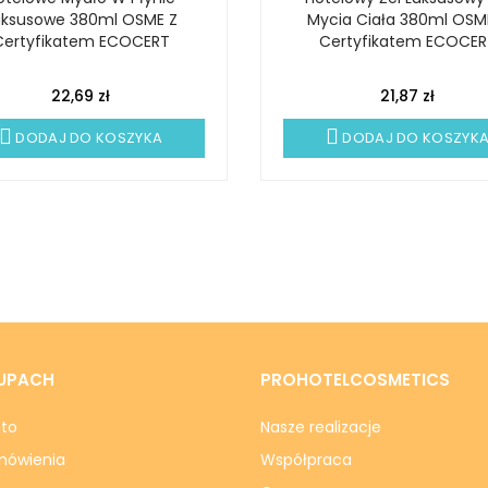
uksusowe 380ml OSME Z
Mycia Ciała 380ml OSM
Certyfikatem ECOCERT
Certyfikatem ECOCER
22,69 zł
21,87 zł
DODAJ DO KOSZYKA
DODAJ DO KOSZYK
UPACH
PROHOTELCOSMETICS
nto
Nasze realizacje
mówienia
Współpraca