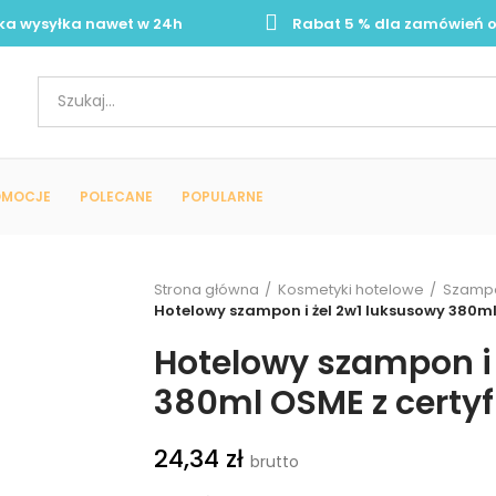
ka wysyłka nawet w 24h
Rabat 5 % dla zamówień o
OMOCJE
POLECANE
POPULARNE
Strona główna
Kosmetyki hotelowe
Szampo
Hotelowy szampon i żel 2w1 luksusowy 380m
Hotelowy szampon i 
380ml OSME z certy
24,34 zł