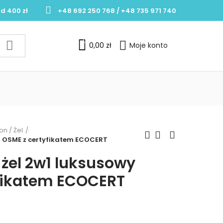
d 400 zł
+48 692 250 768 / +48 735 971 740
0
0,00 zł
Moje konto
n / Żel
l OSME z certyfikatem ECOCERT
żel 2w1 luksusowy
fikatem ECOCERT