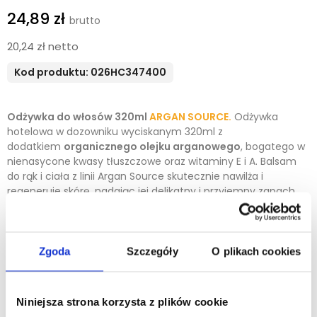
24,89 zł
20,24 zł netto
Kod produktu: 026HC347400
Odżywka do włosów 320ml
ARGAN SOURCE.
Odżywka
hotelowa w dozowniku wyciskanym 320ml z
dodatkiem
organicznego olejku arganowego
, bogatego w
nienasycone kwasy tłuszczowe oraz witaminy E i A. Balsam
do rąk i ciała z linii Argan Source skutecznie nawilża i
regeneruje skórę, nadając jej delikatny i przyjemny zapach
arganowy.
Zachęcamy do zakupu dedykowanych uchwytów do
dozownika.
Zgoda
Szczegóły
O plikach cookies
Zobacz jak działa dozownik wyciskany w praktyce. Kliknij
tutaj!
Niniejsza strona korzysta z plików cookie
Minimalna ilość zamówienia tego produktu jest 2.