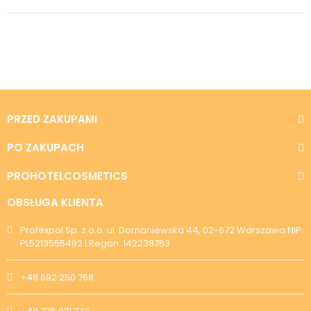
PRZED ZAKUPAMI
PO ZAKUPACH
PROHOTELCOSMETICS
OBSŁUGA KLIENTA
Profexpol Sp. z o.o. ul. Domaniewska 44, 02-672 Warszawa NIP:
PL5213555492 | Regon: 142238763
+48 692 250 768