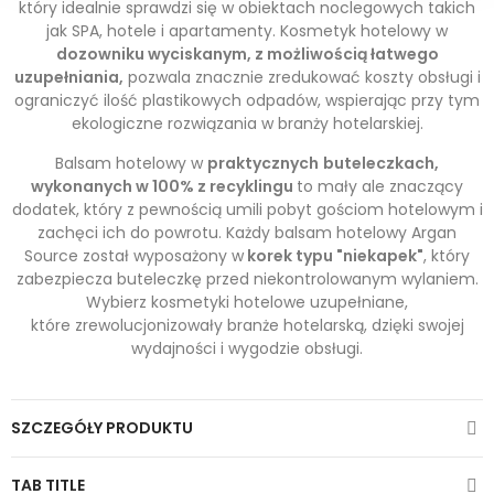
który idealnie sprawdzi się w obiektach noclegowych takich
jak SPA, hotele i apartamenty. Kosmetyk hotelowy w
dozowniku wyciskanym, z możliwością łatwego
uzupełniania,
pozwala znacznie zredukować koszty obsługi i
ograniczyć ilość plastikowych odpadów, wspierając przy tym
ekologiczne rozwiązania w branży hotelarskiej.
Balsam hotelowy w
praktycznych
buteleczkach,
wykonanych w 100% z recyklingu
to mały ale znaczący
dodatek, który z pewnością umili pobyt gościom hotelowym i
zachęci ich do powrotu. Każdy balsam hotelowy Argan
Source został wyposażony w
korek typu "niekapek"
, który
zabezpiecza buteleczkę przed niekontrolowanym wylaniem.
Wybierz kosmetyki hotelowe uzupełniane,
które zrewolucjonizowały branże hotelarską, dzięki swojej
wydajności i wygodzie obsługi.
SZCZEGÓŁY PRODUKTU
TAB TITLE