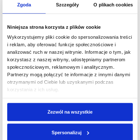
zmniejsza koszty, ogranicza odpady i umożliwia łatwe
Zgoda
Szczegóły
O plikach cookies
uzupełnianie dozowników. Kosmetyki hotelowe uzupełniane
to wygoda i oszczędność, które idealnie sprawdzą się w
każdej łazience. Wybierz kosmetyki dla hoteli, które podnoszą
Niniejsza strona korzysta z plików cookie
jakość obsługi i zadowolenie gości! Pakowanie 4 szt./kart.
Wykorzystujemy pliki cookie do spersonalizowania treści
i reklam, aby oferować funkcje społecznościowe i
DODAJ DO KOSZYKA
analizować ruch w naszej witrynie. Informacje o tym, jak
korzystasz z naszej witryny, udostępniamy partnerom
społecznościowym, reklamowym i analitycznym.
Zobacz inne z tej linii
Partnerzy mogą połączyć te informacje z innymi danymi
otrzymanymi od Ciebie lub uzyskanymi podczas
korzystania z ich usług.
Zezwól na wszystkie
Spersonalizuj