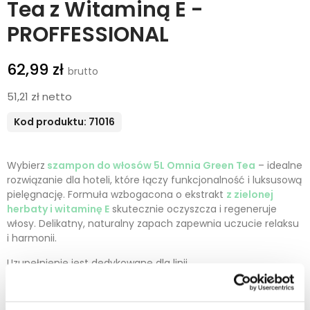
Tea z Witaminą E -
PROFFESSIONAL
62,99 zł
51,21 zł netto
Kod produktu: 71016
Wybierz
szampon do włosów 5L Omnia Green Tea
– idealne
rozwiązanie dla hoteli, które łączy funkcjonalność i luksusową
pielęgnację. Formuła wzbogacona o ekstrakt
z zielonej
herbaty i witaminę E
skutecznie oczyszcza i regeneruje
włosy. Delikatny, naturalny zapach zapewnia uczucie relaksu
i harmonii.
Uzupełnienie jest dedykowane dla linii
kosmetyków:
Omnia
/
Holiday Care
Uzupełnienie 5L to praktyczne i ekonomiczne rozwiązanie –