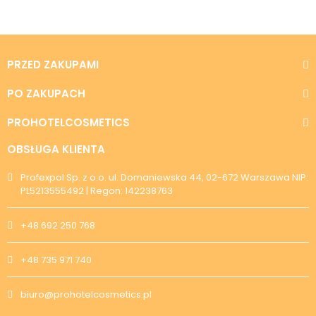
PRZED ZAKUPAMI
PO ZAKUPACH
PROHOTELCOSMETICS
OBSŁUGA KLIENTA
Profexpol Sp. z o.o. ul. Domaniewska 44, 02-672 Warszawa NIP:
PL5213555492 | Regon: 142238763
+48 692 250 768
+48 735 971 740
biuro@prohotelcosmetics.pl