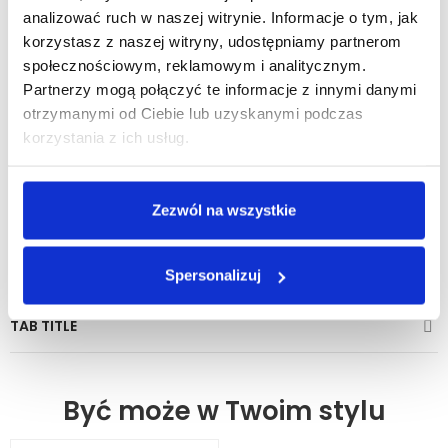
Zobacz inne z tej linii
analizować ruch w naszej witrynie. Informacje o tym, jak
korzystasz z naszej witryny, udostępniamy partnerom
społecznościowym, reklamowym i analitycznym.
Partnerzy mogą połączyć te informacje z innymi danymi
otrzymanymi od Ciebie lub uzyskanymi podczas
korzystania z ich usług.
SZCZEGÓŁY PRODUKTU
Zezwól na wszystkie
Indeks
5000874
W magazynie
1180 Przedmioty
Spersonalizuj
TAB TITLE
Być może w Twoim stylu