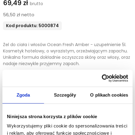
69,49 zł
56,50 zł netto
Kod produktu: 5000874
Żel do ciała i włosów Ocean Fresh Amber - uzupełnienie 5l.
Kosmetyk hotelowy,
o wyrazistym, orzeźwiającym zapachu
.
Unikalna formuła dokładnie oczyszcza skórę oraz włosy, oraz
nadaje niezwykle przyjemny zapach.
Kosmetyk testowany dermatologicznie. Nietestowany na
zwierzętach. Opakowanie nadaje się w 100% do recyklingu.
Pakowanie 4 szt./kart.
Zgoda
Szczegóły
O plikach cookies
Minimalna ilość zamówienia tego produktu jest 4.
DODAJ DO KOSZYKA
Niniejsza strona korzysta z plików cookie
Wykorzystujemy pliki cookie do spersonalizowania treści
i reklam, aby oferować funkcje społecznościowe i