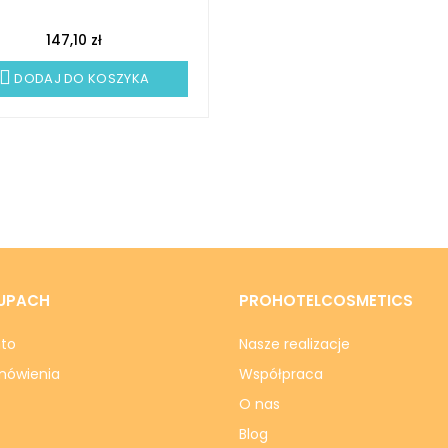
147,10 zł
DODAJ DO KOSZYKA
UPACH
PROHOTELCOSMETICS
nto
Nasze realizacje
mówienia
Współpraca
O nas
Blog