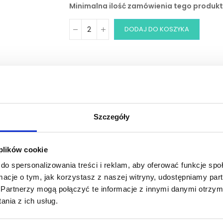
Minimalna ilość zamówienia tego produktu
DODAJ DO KOSZYKA
Zobacz inne z tej linii
Szczegóły
 plików cookie
Szczegóły produktu
Tab Title
do spersonalizowania treści i reklam, aby oferować funkcje sp
ormacje o tym, jak korzystasz z naszej witryny, udostępniamy p
Partnerzy mogą połączyć te informacje z innymi danymi otrzym
nia z ich usług.