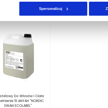
Być może w Twoim stylu
Spersonalizuj
Z
Hotelowy Do Włosów I Ciała
ełnienie 5l ANYAH "NORDIC
SWAN ECOLABEL"