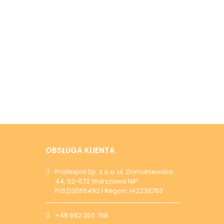
OBSŁUGA KLIENTA
Profexpol Sp. z o.o. ul. Domaniewska
44, 02-672 Warszawa NIP:
PL5213555492 | Regon: 142238763
+48 692 250 768