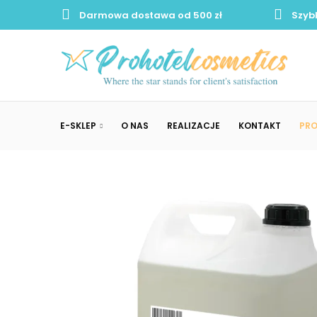
Darmowa dostawa od 500 zł
Szyb
E-SKLEP
O NAS
REALIZACJE
KONTAKT
PR