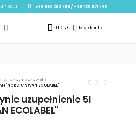
d 400 zł
+48 692 250 768 / +48 735 971 740
0
0,00 zł
Moje konto
nienia Kosmetyków 5l
NYAH "NORDIC SWAN ECOLABEL"
ynie uzupełnienie 5l
N ECOLABEL"