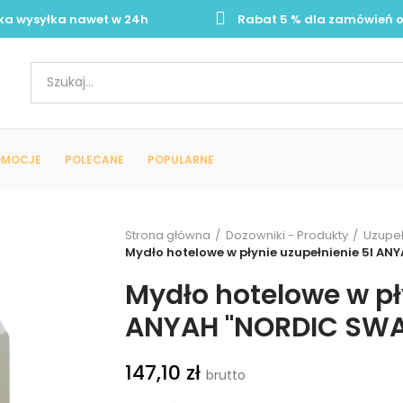
ka wysyłka nawet w 24h
Rabat 5 % dla zamówień o
OMOCJE
POLECANE
POPULARNE
Strona główna
Dozowniki - Produkty
Uzupeł
Mydło hotelowe w płynie uzupełnienie 5l A
Mydło hotelowe w pł
ANYAH "NORDIC SWA
147,10 zł