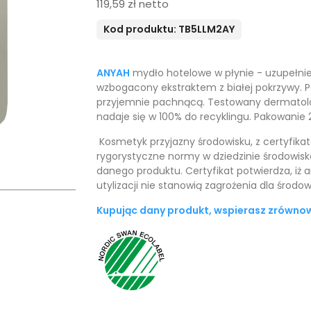
119,59 zł netto
Kod produktu: TB5LLM2AY
ANYAH
mydło hotelowe w płynie - uzupełnien
wzbogacony ekstraktem z białej pokrzywy. P
przyjemnie pachnącą. Testowany dermatolo
nadaje się w 100% do recyklingu. Pakowanie 2 
Kosmetyk przyjazny środowisku, z certyfika
rygorystyczne normy w dziedzinie środowiska
danego produktu. Certyfikat potwierdza, iż a
utylizacji nie stanowią zagrożenia dla środo
Kupując dany produkt, wspierasz zrówno