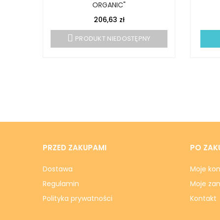
ORGANIC"
206,63 zł
PRODUKT NIEDOSTĘPNY
PRZED ZAKUPAMI
PO ZAK
Dostawa
Moje ko
Regulamin
Moje za
Polityka prywatności
Kontakt