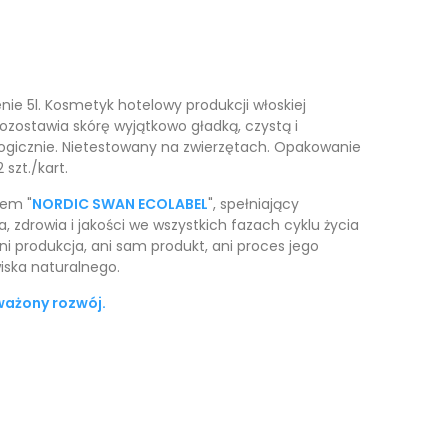
ie 5l. Kosmetyk hotelowy produkcji włoskiej
ozostawia skórę wyjątkowo gładką, czystą i
gicznie. Nietestowany na zwierzętach. Opakowanie
szt./kart.
tem "
NORDIC SWAN ECOLABEL
", spełniający
, zdrowia i jakości we wszystkich fazach cyklu życia
ni produkcja, ani sam produkt, ani proces jego
wiska naturalnego.
ważony rozwój.