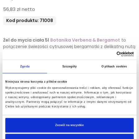
56,83 zł netto
Kod produktu: 71008
Żel do mycia ciała 5l
Botanika Verbena & Bergamot
to
połączenie świeżości cytrusowej bergamotki z delikatną nutą
werbeny – zapach, który relaksuje i odświeża zmysły. Żel pod
prysznic w płynie 5L łagodnie oczyszcza skórę, pozostawiając
ją gładką, nawilżoną i subtelnie pachnącą.
Zgoda
Szczegóły
O plikach cookies
Idealny wybór dla hoteli, pensjonatów i obiektów SPA, gdzie
Niniejsza strona korzysta z plików cookie
liczy się jakość pielęgnacji oraz wygoda użytkowania.
Wykorzystujemy pliki cookie do spersonalizowania treści i reklam, aby oferować funkcje
Uzupełnienie kosmetyków hotelowych 5L to rozwiązanie
społecznościowe i analizować ruch w naszej witrynie. Informacje o tym, jak korzystasz
ekonomiczne i ekologiczne – pozwala znacząco obniżyć
z naszej witryny, udostępniamy partnerom społecznościowym, reklamowym i
koszty oraz zredukować ilość plastikowych odpadów.
analitycznym. Partnerzy mogą połączyć te informacje z innymi danymi otrzymanymi od
Ciebie lub uzyskanymi podczas korzystania z ich usług.
Stosowany w dozownikach hotelowych, żel doskonale wpisuje
się w nowoczesne standardy gościnności. Wybierz kosmetyki
hotelowe uzupełniane, które podnoszą komfort pobytu i
Zezwól na wszystkie
wspierają odpowiedzialne zarządzanie. Pakowanie 4 szt./kart.