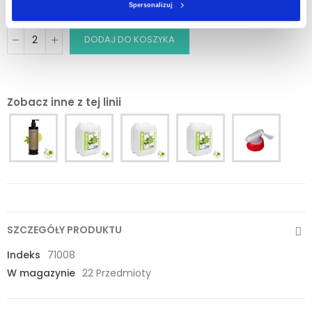
Minimalna ilość zamówienia tego produktu jest 2.
Spersonalizuj
DODAJ DO KOSZYKA
Zobacz inne z tej linii
SZCZEGÓŁY PRODUKTU
Indeks
71008
W magazynie
22 Przedmioty