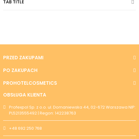
TAB TITLE
PRZED ZAKUPAMI
PO ZAKUPACH
PROHOTELCOSMETICS
OBSŁUGA KLIENTA
Profexpol Sp. z o.o. ul. Domaniewska 44, 02-672 Warszawa NIP:
PL5213555492 | Regon: 142238763
+48 692 250 768