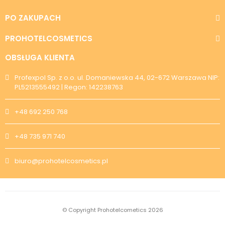
PO ZAKUPACH
PROHOTELCOSMETICS
OBSŁUGA KLIENTA
Profexpol Sp. z o.o. ul. Domaniewska 44, 02-672 Warszawa NIP:
PL5213555492 | Regon: 142238763
+48 692 250 768
+48 735 971 740
biuro@prohotelcosmetics.pl
© Copyright Prohotelcometics 2026