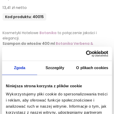
13,41 zł netto
Kod produktu: 40015
Kosmetyki Hotelowe
Botanika
to połączenie jakości i
elegancji.
Szampon do włosów 400 ml
Botanika
Verbena &
Bergamot
skutecznie oczyszcza włosy i skórę głowy,
pozostawiając je świeże, lekkie i pachnące. Orzeźwiający
aromat bergamotki w połączeniu z delikatną nutą werbeny
tworzy wyjątkowe
cytrusowe
doznania zapachowe, które
Zgoda
Szczegóły
O plikach cookies
umilą każdą kąpiel.
Zobacz jak działa dedykowany uchwyt
magnetyczny! Kliknij tutaj!
Niniejsza strona korzysta z plików cookie
Elegancka butelka 400 ml doskonale prezentuje się w
Wykorzystujemy pliki cookie do spersonalizowania treści
hotelowej łazience i może być wygodnie uzupełniana za
i reklam, aby oferować funkcje społecznościowe i
pomocą
kosmetyków w płynie 5l
.
To rozwiązanie pozwala
analizować ruch w naszej witrynie. Informacje o tym, jak
znacząco obniżyć koszty i zmniejszyć ilość odpadów,
korzystasz z naszej witryny, udostępniamy partnerom