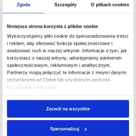
zmniejsza koszty, ogranicza odpady i umożliwia łatwe
Zgoda
Szczegóły
O plikach cookies
uzupełnianie dozowników. Kosmetyki hotelowe uzupełniane
to wygoda i oszczędność, które idealnie sprawdzą się w
każdej łazience. Wybierz kosmetyki dla hoteli, które podnoszą
Niniejsza strona korzysta z plików cookie
jakość obsługi i zadowolenie gości! Pakowanie 4 szt./kart.
Wykorzystujemy pliki cookie do spersonalizowania treści
i reklam, aby oferować funkcje społecznościowe i
DODAJ DO KOSZYKA
analizować ruch w naszej witrynie. Informacje o tym, jak
korzystasz z naszej witryny, udostępniamy partnerom
społecznościowym, reklamowym i analitycznym.
Zobacz inne z tej linii
Partnerzy mogą połączyć te informacje z innymi danymi
otrzymanymi od Ciebie lub uzyskanymi podczas
korzystania z ich usług.
Zezwól na wszystkie
Spersonalizuj