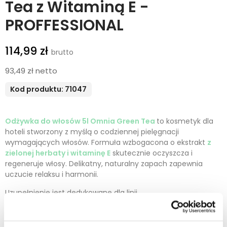
Tea z Witaminą E -
PROFFESSIONAL
114,99 zł
93,49 zł netto
Kod produktu: 71047
Odżywka do włosów 5l Omnia Green Tea
to kosmetyk dla
hoteli stworzony z myślą o codziennej pielęgnacji
wymagających włosów. Formuła wzbogacona o ekstrakt
z
zielonej herbaty i witaminę E
skutecznie oczyszcza i
regeneruje włosy. Delikatny, naturalny zapach zapewnia
uczucie relaksu i harmonii.
Uzupełnienie jest dedykowane dla linii
kosmetyków:
Omnia
/
Holiday Care
Kosmetyki 5L to praktyczne i ekonomiczne rozwiązanie –