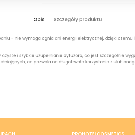
Opis
Szczegóły produktu
niu - nie wymaga ognia ani energii elektrycznej, dzięki czemu i
y czyste i szybkie uzupełnianie dyfuzora, co jest szczególnie wy
ełniających, co pozwala na długotrwałe korzystanie z ulubioneg
UPACH
PROHOTELCOSMETICS