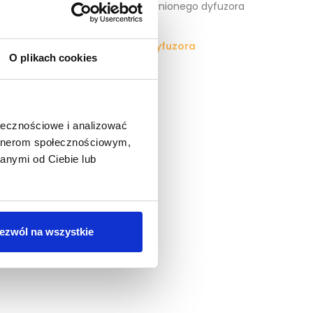
ego prezentowego pudełka, napełnionego dyfuzora
patyczków.
 uzupełniaczy - refillów do dyfuzora
O plikach cookies
ołecznościowe i analizować
artnerom społecznościowym,
anymi od Ciebie lub
ezwól na wszystkie