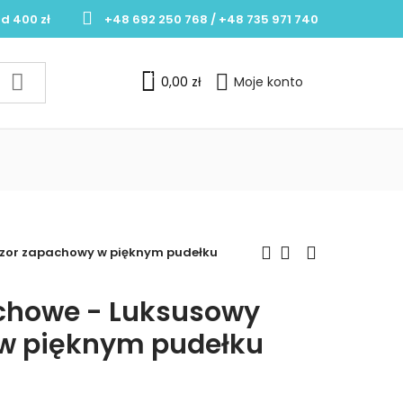
d 400 zł
+48 692 250 768 / +48 735 971 740
0
0,00 zł
Moje konto
uzor zapachowy w pięknym pudełku
achowe - Luksusowy
 w pięknym pudełku