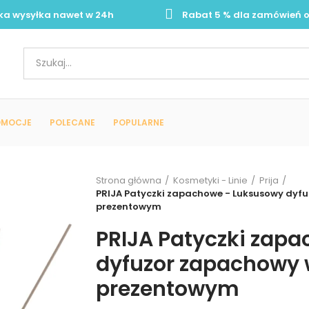
ka wysyłka nawet w 24h
Rabat 5 % dla zamówień o
OMOCJE
POLECANE
POPULARNE
Strona główna
Kosmetyki - Linie
Prija
PRIJA Patyczki zapachowe - Luksusowy dyf
prezentowym
PRIJA Patyczki zap
dyfuzor zapachowy
prezentowym