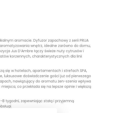
kalnym aromacie. Dyfuzor zapachowy z serii PRIJA
o aromatyzowania wnętrz, idealne zarówno do domu,
zycja Jus D’Ambre łączy świeże nuty cytrusów i
tów korzennych, charakterystycznych dla linii
ą się w hotelach, apartamentach i strefach SPA,
e, luksusowe doświadczenie gości już od pierwszego
 zapach, nawiązujący do aromatu żen-szenia wpływa
miejsca, co przekłada się na lepsze opinie i większą
-8 tygodni, zapewniając stałą i przyjemną
bsługi.