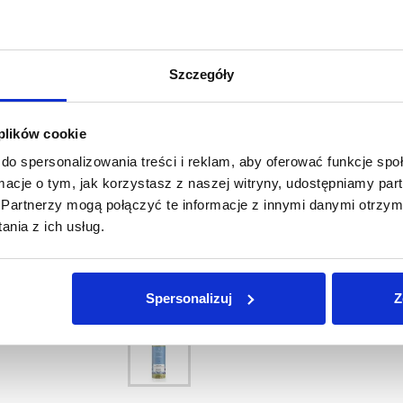
Zestaw zapachowy PRIJA składa się z piękn
(200ml) oraz dedykowanych, drewnianych 
Zachęcamy do korzystania z dedykowanych
Szczegóły
zapachowego PRIJA.
 plików cookie
do spersonalizowania treści i reklam, aby oferować funkcje sp
ormacje o tym, jak korzystasz z naszej witryny, udostępniamy p
Partnerzy mogą połączyć te informacje z innymi danymi otrzym
nia z ich usług.
DODAJ DO KOSZYKA
Spersonalizuj
Z
Zobacz inne z tej linii