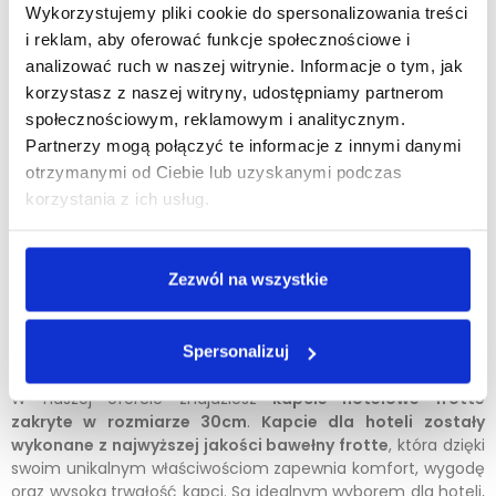
tekturowa wkładka
Wykorzystujemy pliki cookie do spersonalizowania treści
- Podeszwa:
antypoślizgowa 3 mm
i reklam, aby oferować funkcje społecznościowe i
Podnieś standard swojego obiektu i stwórz z nami
analizować ruch w naszej witrynie. Informacje o tym, jak
pozytywne wrażenie! Nasze kapcie, z pewnością, pozwolą
korzystasz z naszej witryny, udostępniamy partnerom
wam skutecznie zbudować satysfakcję oraz lojalność
społecznościowym, reklamowym i analitycznym.
hotelowych gości!
Partnerzy mogą połączyć te informacje z innymi danymi
otrzymanymi od Ciebie lub uzyskanymi podczas
Minimalna ilość zamówienia tego produktu jest 100.
korzystania z ich usług.
DODAJ DO KOSZYKA
Zezwól na wszystkie
Spersonalizuj
OPIS
W naszej ofercie znajdziesz
kapcie hotelowe frotte
zakryte w rozmiarze 30cm
.
Kapcie dla hoteli
zostały
wykonane z najwyższej jakości bawełny frotte
, która dzięki
swoim unikalnym właściwościom zapewnia komfort, wygodę
oraz wysoką trwałość kapci. Są idealnym wyborem dla hoteli,