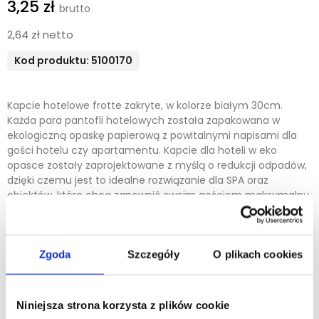
3,25 zł
2,64 zł netto
Kod produktu: 5100170
Kapcie hotelowe frotte zakryte, w kolorze białym 30cm.
Każda para pantofli hotelowych została zapakowana w
ekologiczną opaskę papierową z powitalnymi napisami dla
gości hotelu czy apartamentu. Kapcie dla hoteli w eko
opasce zostały zaprojektowane z myślą o redukcji odpadów,
dzięki czemu jest to idealne rozwiązanie dla SPA oraz
obiektów, które chcą zapewnić swoim gościom maksymalny
komfort w połączeniu z poszanowaniem natury.
Grubość podeszwy 3mm, długość 30cm. Karton zbiorczy 100
par, każda para pakowana w eko opaskę papierową.
Zgoda
Szczegóły
O plikach cookies
- Cholewka:
frotte (bawełna) z 2 mm gąbką
- Wewnętrzna część cholewki:
włóknina
Niniejsza strona korzysta z plików cookie
- Górna cześć podeszwy:
frotte (bawełna) z 2 mm gąbką +