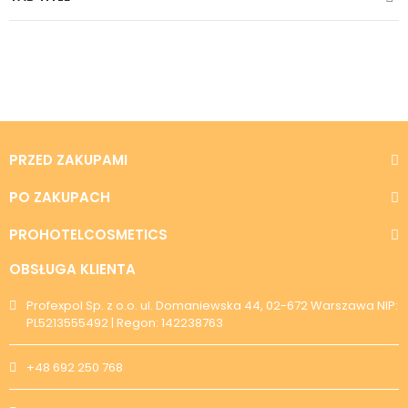
PRZED ZAKUPAMI
PO ZAKUPACH
PROHOTELCOSMETICS
OBSŁUGA KLIENTA
Profexpol Sp. z o.o. ul. Domaniewska 44, 02-672 Warszawa NIP:
PL5213555492 | Regon: 142238763
+48 692 250 768