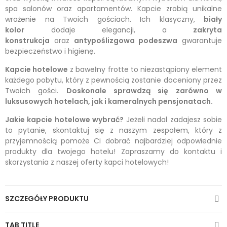
spa salonów oraz apartamentów. Kapcie zrobią unikalne
wrażenie na Twoich gościach. Ich klasyczny,
biały
kolor
dodaje elegancji, a
zakryta
konstrukcja
oraz
antypoślizgowa podeszwa
gwarantuje
bezpieczeństwo i higienę.
Kapcie hotelowe
z bawełny frotte to niezastąpiony element
każdego pobytu, który z pewnością zostanie doceniony przez
Twoich gości.
Doskonale sprawdzą się zarówno w
luksusowych hotelach, jak i kameralnych pensjonatach.
Jakie kapcie hotelowe wybrać?
Jeżeli nadal zadajesz sobie
to pytanie, skontaktuj się z naszym zespołem, który z
przyjemnością pomoże Ci dobrać najbardziej odpowiednie
produkty dla twojego hotelu! Zapraszamy do kontaktu i
skorzystania z naszej oferty kapci hotelowych!
SZCZEGÓŁY PRODUKTU
TAB TITLE