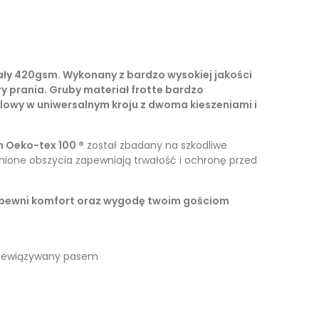
ały 420gsm. Wykonany z bardzo wysokiej jakości
y prania. Gruby materiał frotte bardzo
elowy w uniwersalnym kroju z dwoma kieszeniami i
m Oeko-tex 100 ®
został zbadany na szkodliwe
one obszycia zapewniają trwałość i ochronę przed
zapewni komfort oraz wygodę twoim gościom
rzewiązywany pasem