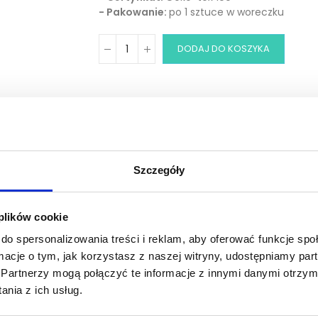
- Pakowanie:
po 1 sztuce w woreczku
DODAJ DO KOSZYKA
Zobacz inne z tej linii
Szczegóły
 plików cookie
Szczegóły produktu
Tab Title
do spersonalizowania treści i reklam, aby oferować funkcje sp
ormacje o tym, jak korzystasz z naszej witryny, udostępniamy p
Partnerzy mogą połączyć te informacje z innymi danymi otrzym
nia z ich usług.