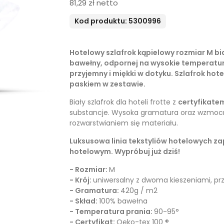
81,29 zł netto
Kod produktu: 5300996
Hotelowy szlafrok kąpielowy rozmiar M bi
bawełny, odpornej na wysokie temperatur
przyjemny i miękki w dotyku. Szlafrok hot
paskiem w zestawie.
Biały szlafrok dla hoteli frotte z
certyfikate
substancje. Wysoka gramatura oraz wzmocni
rozwarstwianiem się materiału.
Luksusowa linia tekstyliów hotelowych 
hotelowym. Wypróbuj już dziś!
- Rozmiar:
M
- Krój:
uniwersalny z dwoma kieszeniami, p
- Gramatura:
420g / m2
- Skład:
100% bawełna
- Temperatura prania:
90-95°
- Certyfikat:
Oeko-tex 100 ®