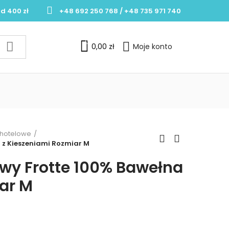
d 400 zł
+48 692 250 768 / +48 735 971 740
0
0,00 zł
Moje konto
i hotelowe
a z Kieszeniami Rozmiar M
lowy Frotte 100% Bawełna
ar M