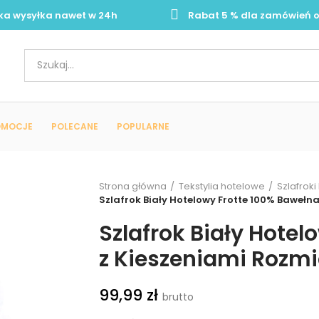
ka wysyłka nawet w 24h
Rabat 5 % dla zamówień o
OMOCJE
POLECANE
POPULARNE
Strona główna
Tekstylia hotelowe
Szlafrok
Szlafrok Biały Hotelowy Frotte 100% Bawełn
Szlafrok Biały Hote
z Kieszeniami Rozmi
99,99 zł