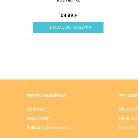
104,99 zł
DODAJ DO KOSZYKA
PRZED ZAKUPAMI
PO ZAK
Dostawa
Moje ko
Regulamin
Moje za
Polityka prywatności
Kontakt