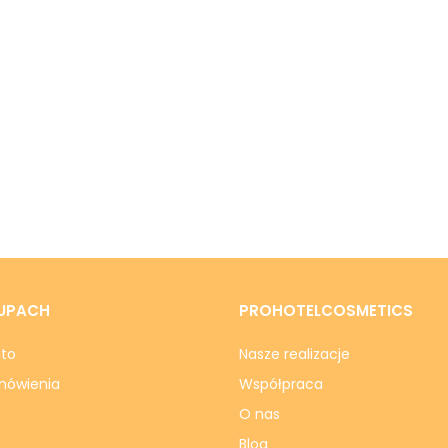
UPACH
PROHOTELCOSMETICS
nto
Nasze realizacje
mówienia
Współpraca
O nas
Blog