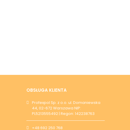
OBSŁUGA KLIENTA
Profexpol Sp. z o.o. ul. Domaniewska
44, 02-672 Warszawa NIP:
PL5213555492 | Regon: 142238763
+48 692 250 768