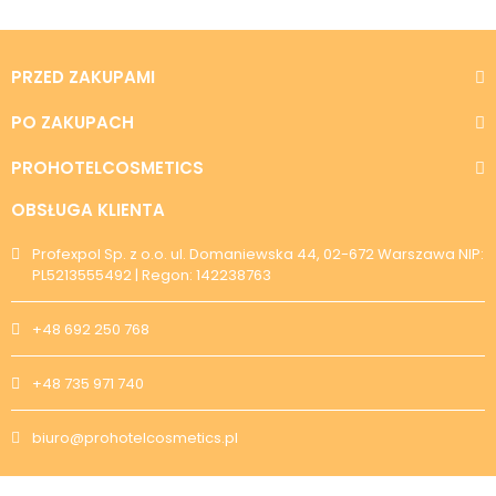
PRZED ZAKUPAMI
PO ZAKUPACH
PROHOTELCOSMETICS
OBSŁUGA KLIENTA
Profexpol Sp. z o.o. ul. Domaniewska 44, 02-672 Warszawa NIP:
PL5213555492 | Regon: 142238763
+48 692 250 768
+48 735 971 740
biuro@prohotelcosmetics.pl