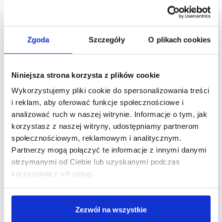
kosmetyków 5L
Jedną z najważniejszych zalet zakupu kosmetyków
Zgoda
Szczegóły
O plikach cookies
hotelowych w dużych pojemnościach jest aspekt
ekonomiczny. Kosmetyki 5L są bardziej opłacalne niż
tradycyjne miniaturowe opakowania, ponieważ koszt
Niniejsza strona korzysta z plików cookie
jednostkowy produktu znacznie się obniża. To pozwala
Wykorzystujemy pliki cookie do spersonalizowania treści
właścicielom hoteli nie tylko oferować swoim gościom
i reklam, aby oferować funkcje społecznościowe i
wysokiej jakości kosmetyki, ale także efektywniej
analizować ruch w naszej witrynie. Informacje o tym, jak
zarządzać budżetem.
korzystasz z naszej witryny, udostępniamy partnerom
Duże opakowania redukują również częstotliwość
społecznościowym, reklamowym i analitycznym.
zamówień i dostaw, co oznacza mniej formalności,
Partnerzy mogą połączyć te informacje z innymi danymi
niższe koszty transportu oraz większą wygodę dla
otrzymanymi od Ciebie lub uzyskanymi podczas
personelu odpowiedzialnego za zaopatrzenie. To
korzystania z ich usług.
rozwiązanie idealne dla tych, którzy chcą
optymalizować działalność swojego obiektu i
Zezwól na wszystkie
skoncentrować się na najważniejszych aspektach