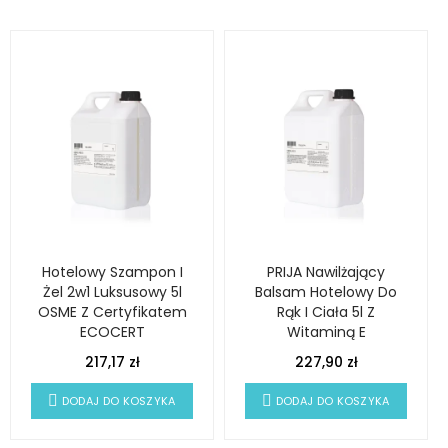
Hotelowy Szampon I
PRIJA Nawilżający
Żel 2w1 Luksusowy 5l
Balsam Hotelowy Do
OSME Z Certyfikatem
Rąk I Ciała 5l Z
ECOCERT
Witaminą E
217,17 zł
227,90 zł
DODAJ DO KOSZYKA
DODAJ DO KOSZYKA