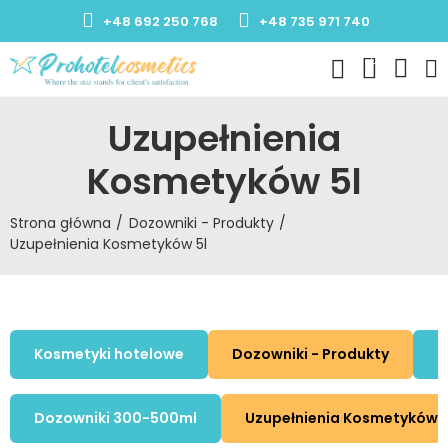
+48 692 250 768
+48 735 971 740
0
Uzupełnienia
Kosmetyków 5l
Strona główna
Dozowniki - Produkty
Uzupełnienia Kosmetyków 5l
Kosmetyki hotelowe
Dozowniki - Produkty
K
Dozowniki 300-500ml
Uzupełnienia Kosmetyków 5